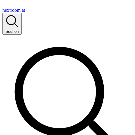
nextroom.at
Suchen