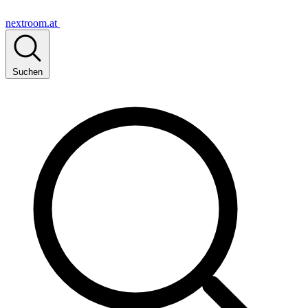
nextroom.at
Suchen