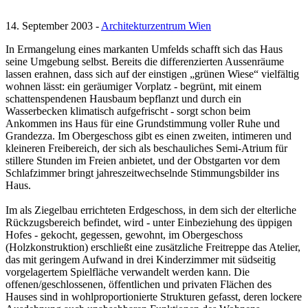
14. September 2003 -
Architekturzentrum Wien
In Ermangelung eines markanten Umfelds schafft sich das Haus
seine Umgebung selbst. Bereits die differenzierten Aussenräume
lassen erahnen, dass sich auf der einstigen „grünen Wiese“ vielfältig
wohnen lässt: ein geräumiger Vorplatz - begrünt, mit einem
schattenspendenen Hausbaum bepflanzt und durch ein
Wasserbecken klimatisch aufgefrischt - sorgt schon beim
Ankommen ins Haus für eine Grundstimmung voller Ruhe und
Grandezza. Im Obergeschoss gibt es einen zweiten, intimeren und
kleineren Freibereich, der sich als beschauliches Semi-Atrium für
stillere Stunden im Freien anbietet, und der Obstgarten vor dem
Schlafzimmer bringt jahreszeitwechselnde Stimmungsbilder ins
Haus.
Im als Ziegelbau errichteten Erdgeschoss, in dem sich der elterliche
Rückzugsbereich befindet, wird - unter Einbeziehung des üppigen
Hofes - gekocht, gegessen, gewohnt, im Obergeschoss
(Holzkonstruktion) erschließt eine zusätzliche Freitreppe das Atelier,
das mit geringem Aufwand in drei Kinderzimmer mit südseitig
vorgelagertem Spielfläche verwandelt werden kann. Die
offenen/geschlossenen, öffentlichen und privaten Flächen des
Hauses sind in wohlproportionierte Strukturen gefasst, deren lockere