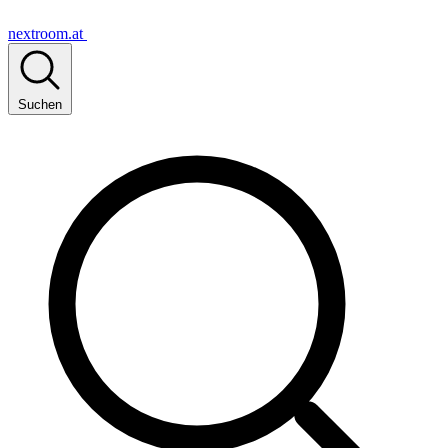
nextroom.at
Suchen