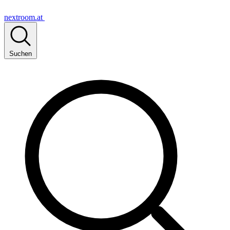
nextroom.at
Suchen