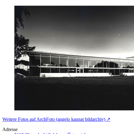
Weitere Fotos auf ArchFoto (angelo kaunat bildarchiv) ↗
Adresse