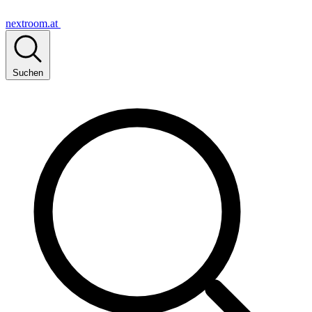
nextroom.at
Suchen