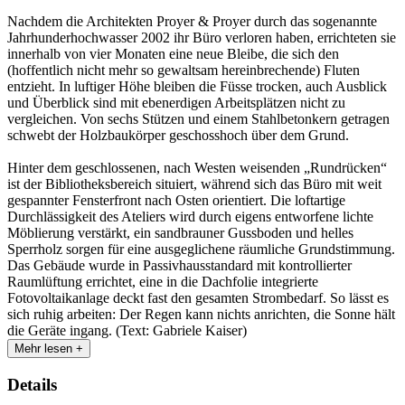
Nachdem die Architekten Proyer & Proyer durch das sogenannte
Jahrhunderhochwasser 2002 ihr Büro verloren haben, errichteten sie
innerhalb von vier Monaten eine neue Bleibe, die sich den
(hoffentlich nicht mehr so gewaltsam hereinbrechende) Fluten
entzieht. In luftiger Höhe bleiben die Füsse trocken, auch Ausblick
und Überblick sind mit ebenerdigen Arbeitsplätzen nicht zu
vergleichen. Von sechs Stützen und einem Stahlbetonkern getragen
schwebt der Holzbaukörper geschosshoch über dem Grund.
Hinter dem geschlossenen, nach Westen weisenden „Rundrücken“
ist der Bibliotheksbereich situiert, während sich das Büro mit weit
gespannter Fensterfront nach Osten orientiert. Die loftartige
Durchlässigkeit des Ateliers wird durch eigens entworfene lichte
Möblierung verstärkt, ein sandbrauner Gussboden und helles
Sperrholz sorgen für eine ausgeglichene räumliche Grundstimmung.
Das Gebäude wurde in Passivhausstandard mit kontrollierter
Raumlüftung errichtet, eine in die Dachfolie integrierte
Fotovoltaikanlage deckt fast den gesamten Strombedarf. So lässt es
sich ruhig arbeiten: Der Regen kann nichts anrichten, die Sonne hält
die Geräte ingang. (Text: Gabriele Kaiser)
Mehr lesen +
Details