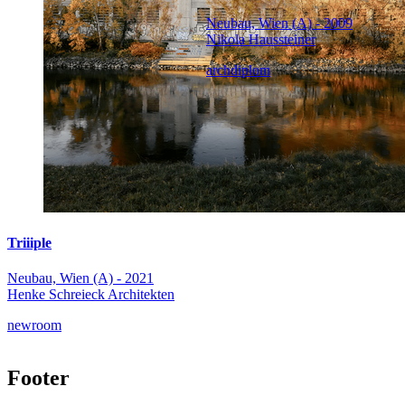
Neubau, Wien (A) - 2009
Nikola Haussteiner
archdiplom
Triiiple
Neubau, Wien (A) - 2021
Henke Schreieck Architekten
newroom
Footer