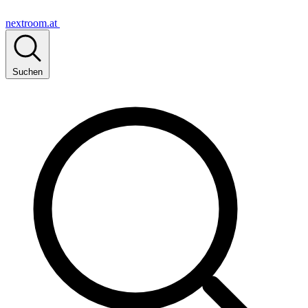
nextroom.at
Suchen