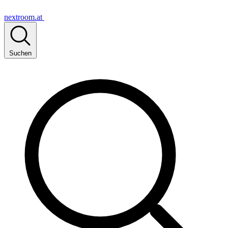
nextroom.at
Suchen