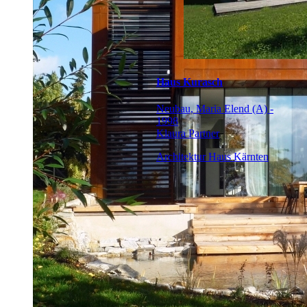
Haus Kurasch
Neubau, Maria Elend (A) -
1998
Klaura Partner
Architektur Haus Kärnten