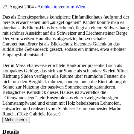
27. August 2004 -
Architekturzentrum Wien
Das als Energiesparhaus konzipierte Einfamilienhaus (aufgrund der
bereits erwachsenen und „ausgeflogenen“ Kinder könnte man es
durchaus als Eltern-Haus bezeichnen), liegt an einem Südwesthang
mit schöner Aussicht auf die Schweizer und Liechtensteiner Berge.
Der vom weißen Haupthaus abgesetzte, holzverschalte
Garagenbaukörper ist als Blickschutz bietendes Gelenk an das
südöstliche Gebäudeeck gesetzt, sodass ein intimer, etwa erhöhter
Eingangshof entstand.
Der in Massivbauweise errichtete Baukörper präsentiert sich als
kompaktes Gefüge, das sich zur Sonne als schlankes Skelett öffnet.
Richtung Süden verfügen alle Räume über raumhohe Fenster, die
nicht nur den Bergblick rahmen, sondern auch die Einstrahlung der
Sonne zur Nutzung der passiven Sonnenenergie garantieren.
Behagliches Kernstück dieses Hauses ist zweifellos die
„Ofenwandstiege“, ein Ensemble aus einer zweigeschossigen
Lehmstampfwand und einem mit Holz beheizbaren Lehmofen,
entworfen und realisiert vom Schlinser Lehmbaumeister Martin
Rauch. (Text: Gabriele Kaiser)
Mehr lesen +
Details