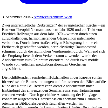
3. September 2004 -
Architekturzentrum Wien
Zwei unterschiedliche „Substanzen“ der evangelischen Kirche – ein
Bau von Theophil Niemann aus dem Jahr 1920 und ein Trakt von
Friedrich Rollwagen aus dem Jahr 1970 – wurden durch einen
zurückhaltenden, harmonisierenden Glaspavillon miteinander
verbunden. Durch einen straßenseitigen Rücksprung konnte ein
Freibereich geschaffen werden, der rückwärtige Baumbestand
schimmert durch die raumhohen Verglasungen durch. Während sich
der Empfangsbereich dem Verkehrsraum zuwendet, wurde der
Andachtsraum zum Grünraum orientiert und durch zwei mobile
Wände von jeglichem meditationsstörenden Geschehen
abgeschirmt.
Die lichtfilternden raumhohen Holzlamellen in der Kapelle sorgen
für wechselnde Raumstimmungen und fokussieren den Blick auf die
Ruhe der Natur. Bei Bedarf kann dieser Andachtsraum unter
Einbindung des angrenzenden Seminarraums zum Tagungsraum
erweitert werden. Durch geschickte Ausnutzung der Hanglage
konnte im ausgebauten Unterschoss ein ebenfalls zum Grünraum
orientierter Bibliotheksbereich geschaffen werden, im
Seminargebäude wurde als kommunikative Schnittstelle zwischen