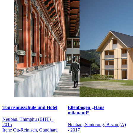
Tourismusschule und Hotel
Ellenbogen „Haus
mitanand“
Neubau, Thimphu (BHT) -
2015
Neubau, Sanierung, Bezau (A)
Irene Ott-Reinisch, Gandhara
- 2017