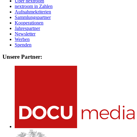
Über nextroom
nextroom in Zahlen
Aufnahmekriterien
Sammlungspartner
Kooperationen
Jahrespartner
Newsletter
Werben
Spenden
Unsere Partner: