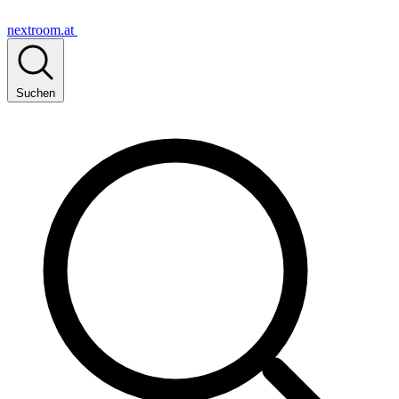
nextroom.at
Suchen