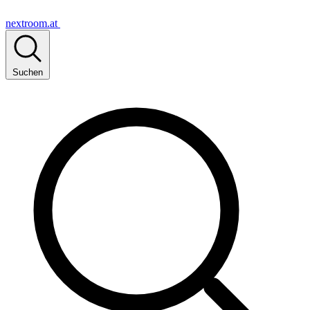
nextroom.at
Suchen