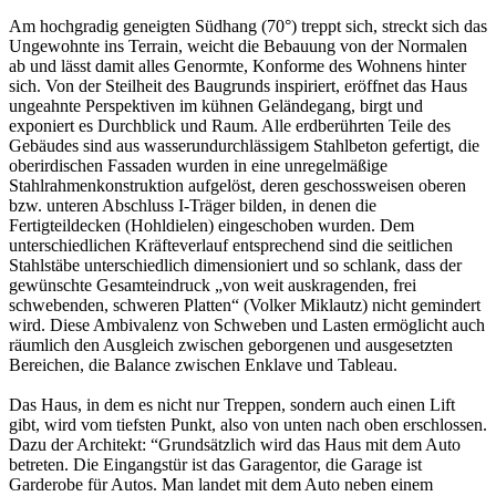
Am hochgradig geneigten Südhang (70°) treppt sich, streckt sich das
Ungewohnte ins Terrain, weicht die Bebauung von der Normalen
ab und lässt damit alles Genormte, Konforme des Wohnens hinter
sich. Von der Steilheit des Baugrunds inspiriert, eröffnet das Haus
ungeahnte Perspektiven im kühnen Geländegang, birgt und
exponiert es Durchblick und Raum. Alle erdberührten Teile des
Gebäudes sind aus wasserundurchlässigem Stahlbeton gefertigt, die
oberirdischen Fassaden wurden in eine unregelmäßige
Stahlrahmenkonstruktion aufgelöst, deren geschossweisen oberen
bzw. unteren Abschluss I-Träger bilden, in denen die
Fertigteildecken (Hohldielen) eingeschoben wurden. Dem
unterschiedlichen Kräfteverlauf entsprechend sind die seitlichen
Stahlstäbe unterschiedlich dimensioniert und so schlank, dass der
gewünschte Gesamteindruck „von weit auskragenden, frei
schwebenden, schweren Platten“ (Volker Miklautz) nicht gemindert
wird. Diese Ambivalenz von Schweben und Lasten ermöglicht auch
räumlich den Ausgleich zwischen geborgenen und ausgesetzten
Bereichen, die Balance zwischen Enklave und Tableau.
Das Haus, in dem es nicht nur Treppen, sondern auch einen Lift
gibt, wird vom tiefsten Punkt, also von unten nach oben erschlossen.
Dazu der Architekt: “Grundsätzlich wird das Haus mit dem Auto
betreten. Die Eingangstür ist das Garagentor, die Garage ist
Garderobe für Autos. Man landet mit dem Auto neben einem