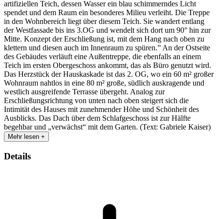
artifiziellen Teich, dessen Wasser ein blau schimmerndes Licht
spendet und dem Raum ein besonderes Milieu verleiht. Die Treppe
in den Wohnbereich liegt über diesem Teich. Sie wandert entlang
der Westfassade bis ins 3.OG und wendelt sich dort um 90° hin zur
Mitte. Konzept der Erschließung ist, mit dem Hang nach oben zu
klettern und diesen auch im Innenraum zu spüren.” An der Ostseite
des Gebäudes verläuft eine Außentreppe, die ebenfalls an einem
Teich im ersten Obergeschoss ankommt, das als Büro genutzt wird.
Das Herzstück der Hauskaskade ist das 2. OG, wo ein 60 m² großer
Wohnraum nahtlos in eine 80 m² große, südlich auskragende und
westlich ausgreifende Terrasse übergeht. Analog zur
Erschließungsrichtung von unten nach oben steigert sich die
Intimität des Hauses mit zunehmender Höhe und Schönheit des
Ausblicks. Das Dach über dem Schlafgeschoss ist zur Hälfte
begehbar und „verwächst“ mit dem Garten. (Text: Gabriele Kaiser)
Mehr lesen +
Details