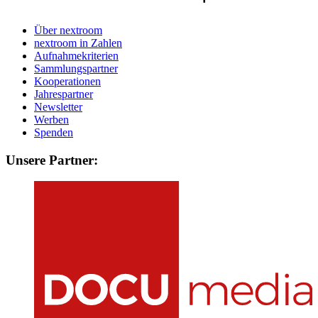
Über nextroom
nextroom in Zahlen
Aufnahmekriterien
Sammlungspartner
Kooperationen
Jahrespartner
Newsletter
Werben
Spenden
Unsere Partner: