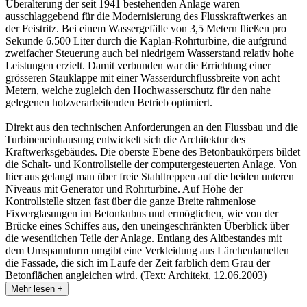
Überalterung der seit 1941 bestehenden Anlage waren
ausschlaggebend für die Modernisierung des Flusskraftwerkes an
der Feistritz. Bei einem Wassergefälle von 3,5 Metern fließen pro
Sekunde 6.500 Liter durch die Kaplan-Rohrturbine, die aufgrund
zweifacher Steuerung auch bei niedrigem Wasserstand relativ hohe
Leistungen erzielt. Damit verbunden war die Errichtung einer
grösseren Stauklappe mit einer Wasserdurchflussbreite von acht
Metern, welche zugleich den Hochwasserschutz für den nahe
gelegenen holzverarbeitenden Betrieb optimiert.
Direkt aus den technischen Anforderungen an den Flussbau und die
Turbineneinhausung entwickelt sich die Architektur des
Kraftwerksgebäudes. Die oberste Ebene des Betonbaukörpers bildet
die Schalt- und Kontrollstelle der computergesteuerten Anlage. Von
hier aus gelangt man über freie Stahltreppen auf die beiden unteren
Niveaus mit Generator und Rohrturbine. Auf Höhe der
Kontrollstelle sitzen fast über die ganze Breite rahmenlose
Fixverglasungen im Betonkubus und ermöglichen, wie von der
Brücke eines Schiffes aus, den uneingeschränkten Überblick über
die wesentlichen Teile der Anlage. Entlang des Altbestandes mit
dem Umspannturm umgibt eine Verkleidung aus Lärchenlamellen
die Fassade, die sich im Laufe der Zeit farblich dem Grau der
Betonflächen angleichen wird. (Text: Architekt, 12.06.2003)
Mehr lesen +