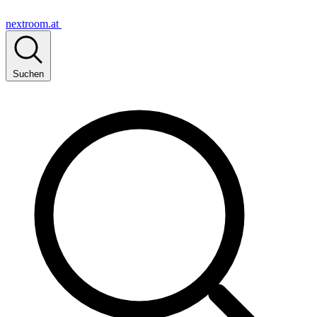
nextroom.at
Suchen