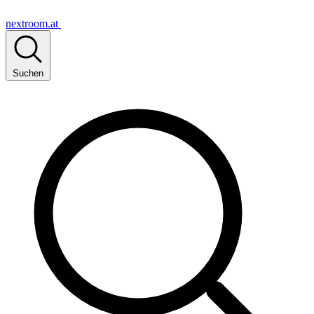
nextroom.at
Suchen