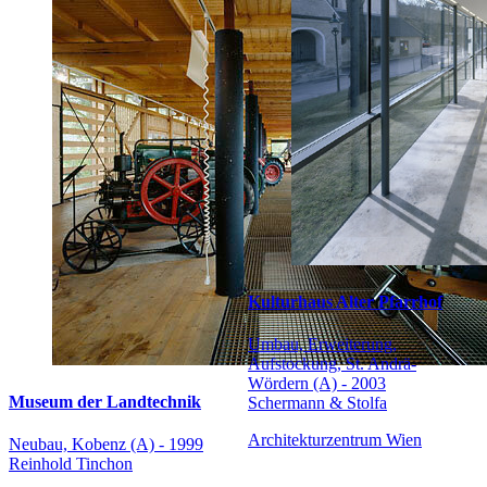
Kulturhaus Alter Pfarrhof
Umbau, Erweiterung,
Aufstockung, St. Andrä-
Wördern (A) - 2003
Museum der Landtechnik
Schermann & Stolfa
Architekturzentrum Wien
Neubau, Kobenz (A) - 1999
Reinhold Tinchon