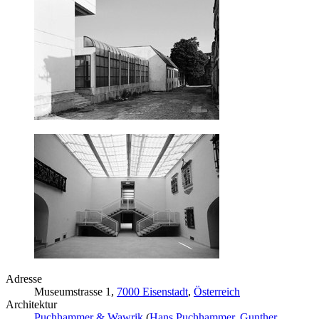
Adresse
Museumstrasse 1,
7000 Eisenstadt
,
Österreich
Architektur
Puchhammer & Wawrik
(
Hans Puchhammer
,
Gunther