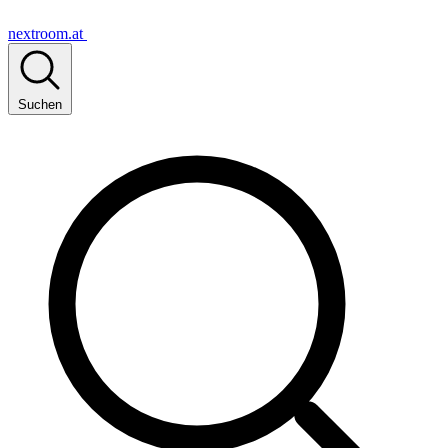
nextroom.at
Suchen