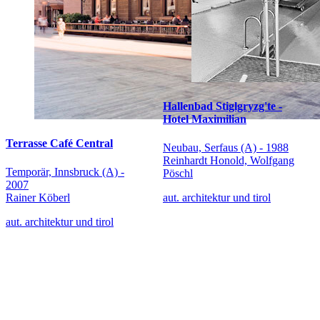
Hallenbad Stiglgryzg'te -
Hotel Maximilian
Terrasse Café Central
Neubau, Serfaus (A) - 1988
Reinhardt Honold, Wolfgang
Temporär, Innsbruck (A) -
Pöschl
2007
Rainer Köberl
aut. architektur und tirol
aut. architektur und tirol