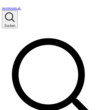
nextroom.at
Suchen