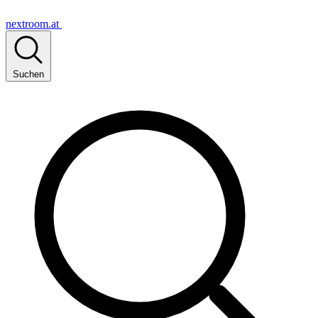
nextroom.at
Suchen