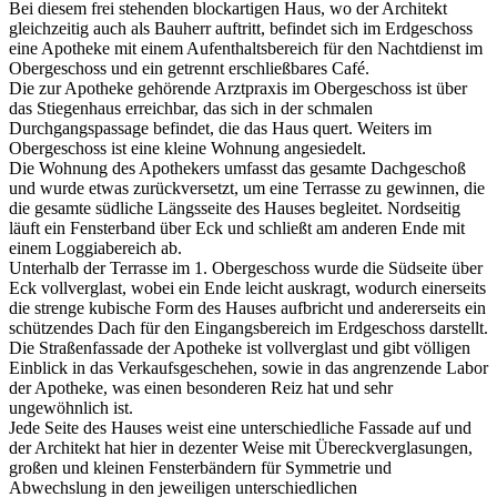
Bei diesem frei stehenden blockartigen Haus, wo der Architekt
gleichzeitig auch als Bauherr auftritt, befindet sich im Erdgeschoss
eine Apotheke mit einem Aufenthaltsbereich für den Nachtdienst im
Obergeschoss und ein getrennt erschließbares Café.
Die zur Apotheke gehörende Arztpraxis im Obergeschoss ist über
das Stiegenhaus erreichbar, das sich in der schmalen
Durchgangspassage befindet, die das Haus quert. Weiters im
Obergeschoss ist eine kleine Wohnung angesiedelt.
Die Wohnung des Apothekers umfasst das gesamte Dachgeschoß
und wurde etwas zurückversetzt, um eine Terrasse zu gewinnen, die
die gesamte südliche Längsseite des Hauses begleitet. Nordseitig
läuft ein Fensterband über Eck und schließt am anderen Ende mit
einem Loggiabereich ab.
Unterhalb der Terrasse im 1. Obergeschoss wurde die Südseite über
Eck vollverglast, wobei ein Ende leicht auskragt, wodurch einerseits
die strenge kubische Form des Hauses aufbricht und andererseits ein
schützendes Dach für den Eingangsbereich im Erdgeschoss darstellt.
Die Straßenfassade der Apotheke ist vollverglast und gibt völligen
Einblick in das Verkaufsgeschehen, sowie in das angrenzende Labor
der Apotheke, was einen besonderen Reiz hat und sehr
ungewöhnlich ist.
Jede Seite des Hauses weist eine unterschiedliche Fassade auf und
der Architekt hat hier in dezenter Weise mit Übereckverglasungen,
großen und kleinen Fensterbändern für Symmetrie und
Abwechslung in den jeweiligen unterschiedlichen