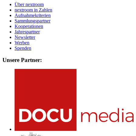
Über nextroom
nextroom in Zahlen
Aufnahmekriterien
Sammlungspartner
Kooperationen
Jahrespartner
Newsletter
Werben
Spenden
Unsere Partner: