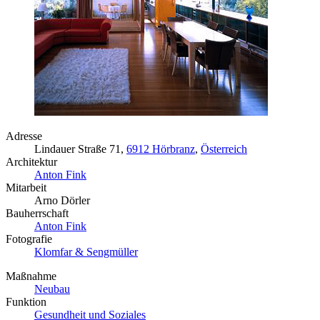
Adresse
Lindauer Straße 71,
6912 Hörbranz
,
Österreich
Architektur
Anton Fink
Mitarbeit
Arno Dörler
Bauherrschaft
Anton Fink
Fotografie
Klomfar & Sengmüller
Maßnahme
Neubau
Funktion
Gesundheit und Soziales