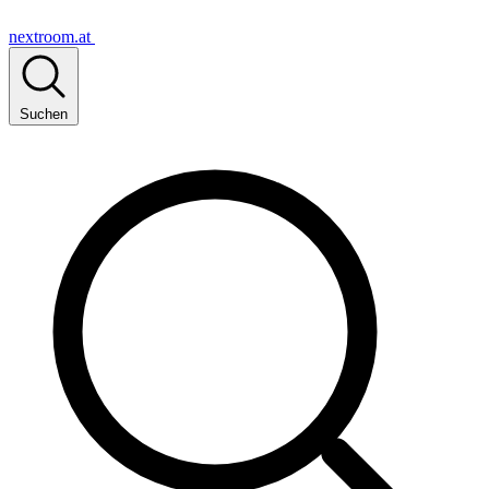
nextroom.at
Suchen