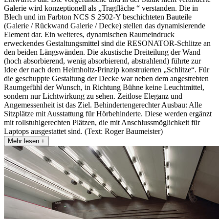
Galerie wird konzeptionell als „Tragfläche “ verstanden. Die in
Blech und im Farbton NCS S 2502-Y beschichteten Bauteile
(Galerie / Rückwand Galerie / Decke) stellen das dynamisierende
Element dar. Ein weiteres, dynamischen Raumeindruck
erweckendes Gestaltungsmittel sind die RESONATOR-Schlitze an
den beiden Längswänden. Die akustische Dreiteilung der Wand
(hoch absorbierend, wenig absorbierend, abstrahlend) führte zur
Idee der nach dem Helmholtz-Prinzip konstruierten „Schlitze“. Für
die geschuppte Gestaltung der Decke war neben dem angestrebten
Raumgefühl der Wunsch, in Richtung Bühne keine Leuchtmittel,
sondern nur Lichtwirkung zu sehen. Zeitlose Eleganz und
Angemessenheit ist das Ziel. Behindertengerechter Ausbau: Alle
Sitzplätze mit Ausstattung für Hörbehinderte. Diese werden ergänzt
mit rollstuhlgerechten Plätzen, die mit Anschlussmöglichkeit für
Laptops ausgestattet sind. (Text: Roger Baumeister)
Mehr lesen +