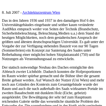
8. Juli 2007 -
Architekturzentrum Wien
Das in den Jahren 1936 und 1937 in den damaligen Hof 6 des
Universitätsgebäudes eingebaute und seither kaum veränderte
AudiMax entsprach weder von Seiten der Technik (Brandschutz,
Sicherheitsbeleuchtung, Beleuchtung,Medien u.a.) dem Stand der
heutigen Möglichkeiten, noch dem gestalterischen Anspruch der
größten und ältesten deutschsprachigen Universität. Es galt unter der
Vorgabe der zur Verfügung stehenden Bauzeit von nur 90 Tagen
(Sommerferien) ein Konzept zur Sanierung des Saales unter
Beibehaltung einer möglichst hohen Sitzplatzanzahl (750) und für
Nutzungen als Veranstaltungssaal zu entwickeln.
Der statisch notwendige Neubau des Daches ermöglichte den
Abbruch zweier Lichthöfe. Dadurch konnten die Hofproportionen
im Raum wieder spürbar gemacht und die Bühne über die gesamt
Breite gebaut werden. Auf Wunsch der Nutzer (Uni Wien) und mehr
noch aus Gründen des Kontexts zum Gesamtgebäude wurde der
Raum und auch die nach außerhalb des Saals wirksamen Portale im
zweiten Bauabschnitt mit dunklem Holz (Eiche, gebeizt)
ausgekleidet. Die Bewältigung der sehr tief zum Hauptraum
reichenden Galerie stellte das wesentliche räumliche Problem des
Entwurfes dar. Die vorgefundene und in der Statik nicht veränderte