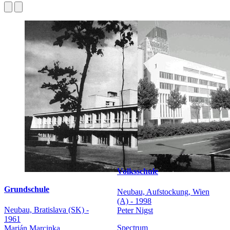
Volksschule
Grundschule
Neubau, Aufstockung, Wien
(A) - 1998
Neubau, Bratislava (SK) -
Peter Nigst
1961
Spectrum
Marián Marcinka