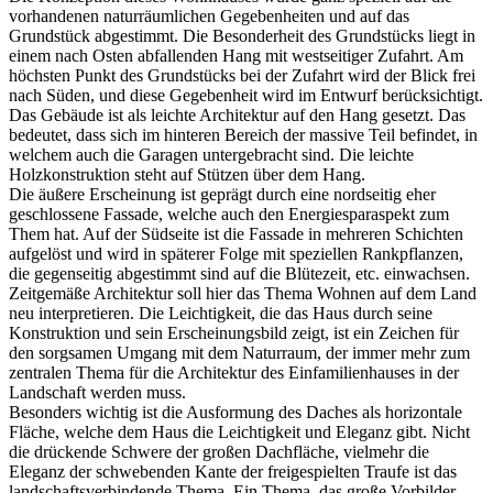
vorhandenen naturräumlichen Gegebenheiten und auf das
Grundstück abgestimmt. Die Besonderheit des Grundstücks liegt in
einem nach Osten abfallenden Hang mit westseitiger Zufahrt. Am
höchsten Punkt des Grundstücks bei der Zufahrt wird der Blick frei
nach Süden, und diese Gegebenheit wird im Entwurf berücksichtigt.
Das Gebäude ist als leichte Architektur auf den Hang gesetzt. Das
bedeutet, dass sich im hinteren Bereich der massive Teil befindet, in
welchem auch die Garagen untergebracht sind. Die leichte
Holzkonstruktion steht auf Stützen über dem Hang.
Die äußere Erscheinung ist geprägt durch eine nordseitig eher
geschlossene Fassade, welche auch den Energiesparaspekt zum
Them hat. Auf der Südseite ist die Fassade in mehreren Schichten
aufgelöst und wird in späterer Folge mit speziellen Rankpflanzen,
die gegenseitig abgestimmt sind auf die Blütezeit, etc. einwachsen.
Zeitgemäße Architektur soll hier das Thema Wohnen auf dem Land
neu interpretieren. Die Leichtigkeit, die das Haus durch seine
Konstruktion und sein Erscheinungsbild zeigt, ist ein Zeichen für
den sorgsamen Umgang mit dem Naturraum, der immer mehr zum
zentralen Thema für die Architektur des Einfamilienhauses in der
Landschaft werden muss.
Besonders wichtig ist die Ausformung des Daches als horizontale
Fläche, welche dem Haus die Leichtigkeit und Eleganz gibt. Nicht
die drückende Schwere der großen Dachfläche, vielmehr die
Eleganz der schwebenden Kante der freigespielten Traufe ist das
landschaftsverbindende Thema. Ein Thema, das große Vorbilder