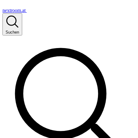
nextroom.at
Suchen