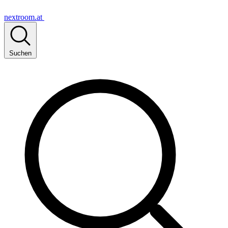
nextroom.at
Suchen