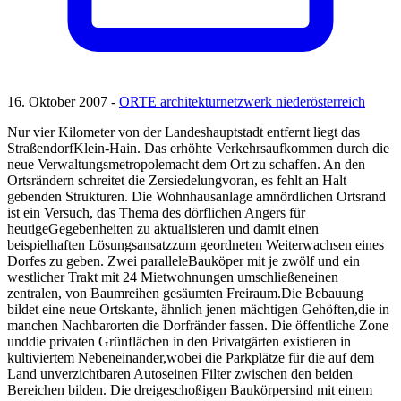
16. Oktober 2007 -
ORTE architekturnetzwerk niederösterreich
Nur vier Kilometer von der Landeshauptstadt entfernt liegt das
StraßendorfKlein-Hain. Das erhöhte Verkehrsaufkommen durch die
neue Verwaltungsmetropolemacht dem Ort zu schaffen. An den
Ortsrändern schreitet die Zersiedelungvoran, es fehlt an Halt
gebenden Strukturen. Die Wohnhausanlage amnördlichen Ortsrand
ist ein Versuch, das Thema des dörflichen Angers für
heutigeGegebenheiten zu aktualisieren und damit einen
beispielhaften Lösungsansatzzum geordneten Weiterwachsen eines
Dorfes zu geben. Zwei paralleleBauköper mit je zwölf und ein
westlicher Trakt mit 24 Mietwohnungen umschließeneinen
zentralen, von Baumreihen gesäumten Freiraum.Die Bebauung
bildet eine neue Ortskante, ähnlich jenen mächtigen Gehöften,die in
manchen Nachbarorten die Dorfränder fassen. Die öffentliche Zone
unddie privaten Grünflächen in den Privatgärten existieren in
kultiviertem Nebeneinander,wobei die Parkplätze für die auf dem
Land unverzichtbaren Autoseinen Filter zwischen den beiden
Bereichen bilden. Die dreigeschoßigen Baukörpersind mit einem