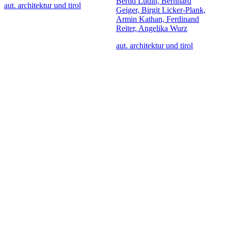
Bernd Ludin, Bernhard
aut. architektur und tirol
Geiger, Birgit Licker-Plank,
Armin Kathan, Ferdinand
Reiter, Angelika Wurz
aut. architektur und tirol