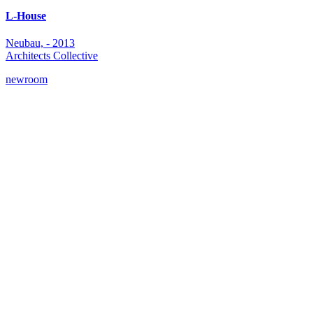
L-House
Neubau, - 2013
Architects Collective
newroom