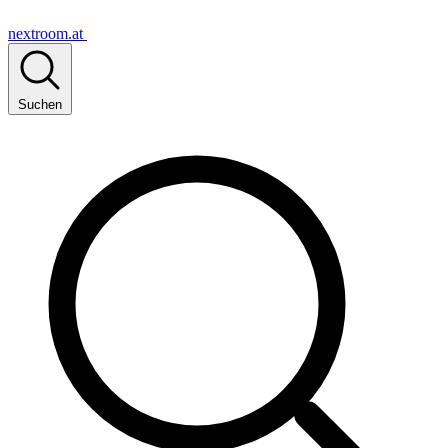
nextroom.at
Suchen