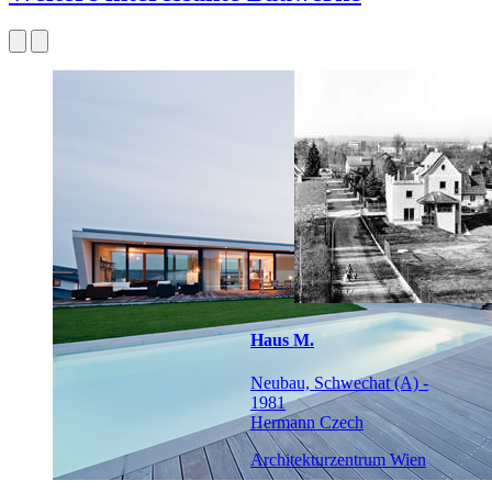
Haus M.
Neubau, Schwechat (A) -
1981
Hermann Czech
Architekturzentrum Wien