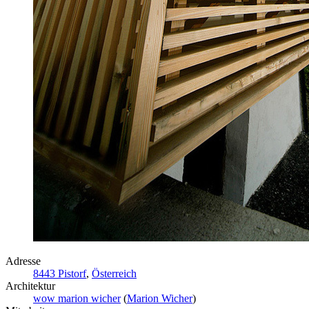
Adresse
8443 Pistorf
,
Österreich
Architektur
wow marion wicher
(
Marion Wicher
)