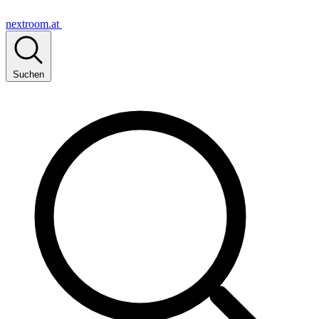
nextroom.at
Suchen