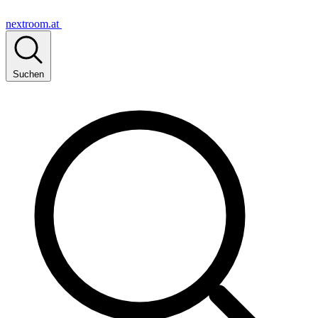
nextroom.at
Suchen