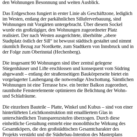
den Wohnungen Besonnung und weiten Ausblick.
Das Erdgeschoss fungiert in erster Linie als Geschäftzone, lediglich
im Westen, entlang der parkähnlichen Silluferverbauung, sind
Wohnungen mit Vorgärten untergebracht. Über diesem Sockel
wurde ein großzügiger, den Wohnungen zugeordneter Platz
realisiert. Der nach Westen ausgerichtete, überhöhte „obere
Stadtplatz östlich der Sill“ ist bewusst städtisch gestaltet und nimmt
räumlich Bezug zur Nordkette, zum Stadtkern von Innsbruck und in
der Folge zum Oberinntal (Hechenberg).
Die insgesamt 90 Wohnungen sind über zentral gelegene
Stiegenhäuser und Lifte erschlossen und konsequent vom Südring
abgewandt – entlang der straßenseitigen Baukörperseite bietet ein
vorgelagerter Laubengang die notwendige Abschottung. Sämtlichen
Wohnungen ist eine Terrasse bzw. ein breiter Balkon zugeordnet,
raumhohe Fensterelemente optimieren die Belichtung der Wohn-
und Schlafräume.
Die einzelnen Bauteile – Platte, Winkel und Kubus – sind von einer
hinterlüfteten Leichtkonstruktion mit emailliertem Glas in
unterschiedlichen Transparenzstufen überzogen. Durch diese
einheitliche Gestaltung entsteht eine monolithische Wirkung des
Gesamtköpers, die den großstädtischen Gesamtcharakter des
Projekts verstärkt und die Städtebau-Intention des Masterplans