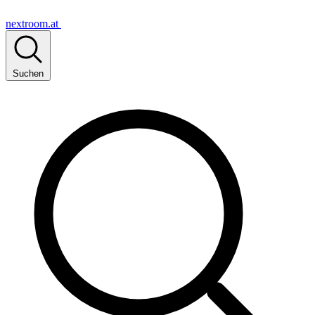
nextroom.at
Suchen