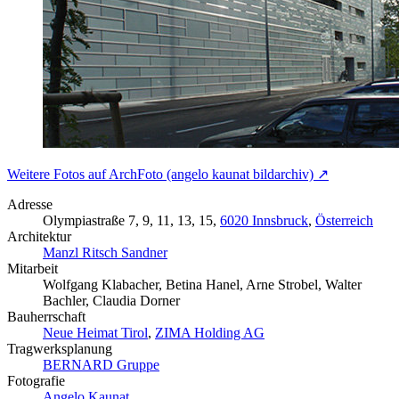
Weitere Fotos auf ArchFoto (angelo kaunat bildarchiv) ↗
Adresse
Olympiastraße 7, 9, 11, 13, 15,
6020 Innsbruck
,
Österreich
Architektur
Manzl Ritsch Sandner
Mitarbeit
Wolfgang Klabacher, Betina Hanel, Arne Strobel, Walter
Bachler, Claudia Dorner
Bauherrschaft
Neue Heimat Tirol
,
ZIMA Holding AG
Tragwerksplanung
BERNARD Gruppe
Fotografie
Angelo Kaunat