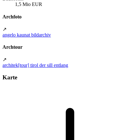
1,5 Mio EUR
Archfoto
↗
angelo kaunat bildarchiv
Archtour
↗
architek[tour] tirol der sill entlang
Karte