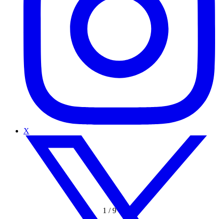
X
1
/
9