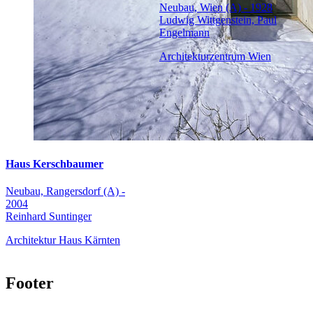
Neubau, Wien (A) - 1928
Ludwig Wittgenstein, Paul
Engelmann
Architekturzentrum Wien
Haus Kerschbaumer
Neubau, Rangersdorf (A) -
2004
Reinhard Suntinger
Architektur Haus Kärnten
Footer