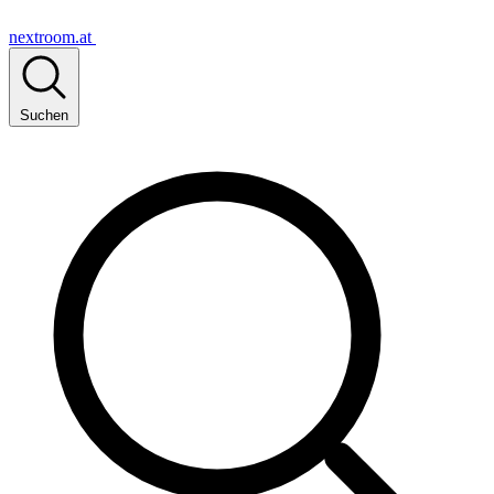
nextroom.at
Suchen