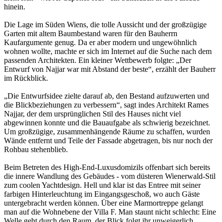
hinein.
Die Lage im Süden Wiens, die tolle Aussicht und der großzügige
Garten mit altem Baumbestand waren für den Bauherrn
Kaufargumente genug. Da er aber modern und ungewöhnlich
wohnen wollte, machte er sich im Internet auf die Suche nach dem
passenden Architekten. Ein kleiner Wettbewerb folgte: „Der
Entwurf von Najjar war mit Abstand der beste“, erzählt der Bauherr
im Rückblick.
„Die Entwurfsidee zielte darauf ab, den Bestand aufzuwerten und
die Blickbeziehungen zu verbessern“, sagt indes Architekt Rames
Najjar, der dem ursprünglichen Stil des Hauses nicht viel
abgewinnen konnte und die Bauaufgabe als schwierig bezeichnet.
Um großzügige, zusammenhängende Räume zu schaffen, wurden
Wände entfernt und Teile der Fassade abgetragen, bis nur noch der
Rohbau stehenblieb.
Beim Betreten des High-End-Luxusdomizils offenbart sich bereits
die innere Wandlung des Gebäudes - vom düsteren Wienerwald-Stil
zum coolen Yachtdesign. Hell und klar ist das Entree mit seiner
farbigen Hinterleuchtung im Eingangsgeschoß, wo auch Gäste
untergebracht werden können. Über eine Marmortreppe gelangt
man auf die Wohnebene der Villa F. Man staunt nicht schlecht: Eine
Welle geht durch den Raum, der Blick folgt ihr unweigerlich.