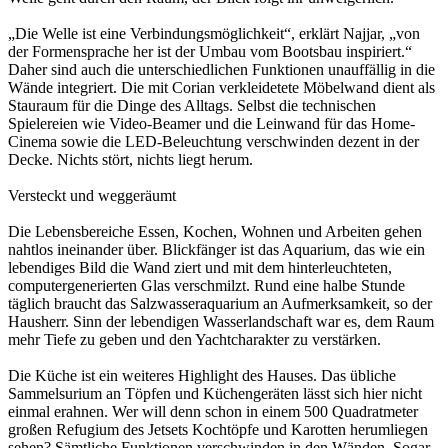
„Die Welle ist eine Verbindungsmöglichkeit“, erklärt Najjar, „von
der Formensprache her ist der Umbau vom Bootsbau inspiriert.“
Daher sind auch die unterschiedlichen Funktionen unauffällig in die
Wände integriert. Die mit Corian verkleidetete Möbelwand dient als
Stauraum für die Dinge des Alltags. Selbst die technischen
Spielereien wie Video-Beamer und die Leinwand für das Home-
Cinema sowie die LED-Beleuchtung verschwinden dezent in der
Decke. Nichts stört, nichts liegt herum.
Versteckt und weggeräumt
Die Lebensbereiche Essen, Kochen, Wohnen und Arbeiten gehen
nahtlos ineinander über. Blickfänger ist das Aquarium, das wie ein
lebendiges Bild die Wand ziert und mit dem hinterleuchteten,
computergenerierten Glas verschmilzt. Rund eine halbe Stunde
täglich braucht das Salzwasseraquarium an Aufmerksamkeit, so der
Hausherr. Sinn der lebendigen Wasserlandschaft war es, dem Raum
mehr Tiefe zu geben und den Yachtcharakter zu verstärken.
Die Küche ist ein weiteres Highlight des Hauses. Das übliche
Sammelsurium an Töpfen und Küchengeräten lässt sich hier nicht
einmal erahnen. Wer will denn schon in einem 500 Quadratmeter
großen Refugium des Jetsets Kochtöpfe und Karotten herumliegen
sehen? Sämtliche Funktionen verschwinden in den Wänden. Sogar