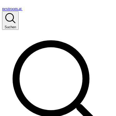
nextroom.at
Suchen