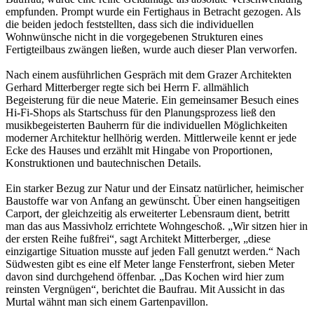
empfunden. Prompt wurde ein Fertighaus in Betracht gezogen. Als
die beiden jedoch feststellten, dass sich die individuellen
Wohnwünsche nicht in die vorgegebenen Strukturen eines
Fertigteilbaus zwängen ließen, wurde auch dieser Plan verworfen.
Nach einem ausführlichen Gespräch mit dem Grazer Architekten
Gerhard Mitterberger regte sich bei Herrn F. allmählich
Begeisterung für die neue Materie. Ein gemeinsamer Besuch eines
Hi-Fi-Shops als Startschuss für den Planungsprozess ließ den
musikbegeisterten Bauherrn für die individuellen Möglichkeiten
moderner Architektur hellhörig werden. Mittlerweile kennt er jede
Ecke des Hauses und erzählt mit Hingabe von Proportionen,
Konstruktionen und bautechnischen Details.
Ein starker Bezug zur Natur und der Einsatz natürlicher, heimischer
Baustoffe war von Anfang an gewünscht. Über einen hangseitigen
Carport, der gleichzeitig als erweiterter Lebensraum dient, betritt
man das aus Massivholz errichtete Wohngeschoß. „Wir sitzen hier in
der ersten Reihe fußfrei“, sagt Architekt Mitterberger, „diese
einzigartige Situation musste auf jeden Fall genutzt werden.“ Nach
Südwesten gibt es eine elf Meter lange Fensterfront, sieben Meter
davon sind durchgehend öffenbar. „Das Kochen wird hier zum
reinsten Vergnügen“, berichtet die Baufrau. Mit Aussicht in das
Murtal wähnt man sich einem Gartenpavillon.