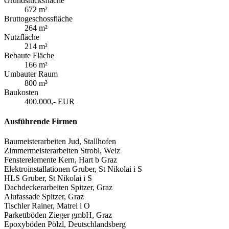
Grundstücksfläche
672 m²
Bruttogeschossfläche
264 m²
Nutzfläche
214 m²
Bebaute Fläche
166 m²
Umbauter Raum
800 m³
Baukosten
400.000,- EUR
Ausführende Firmen
Baumeisterarbeiten Jud, Stallhofen
Zimmermeisterarbeiten Strobl, Weiz
Fensterelemente Kern, Hart b Graz
Elektroinstallationen Gruber, St Nikolai i S
HLS Gruber, St Nikolai i S
Dachdeckerarbeiten Spitzer, Graz
Alufassade Spitzer, Graz
Tischler Rainer, Matrei i O
Parkettböden Zieger gmbH, Graz
Epoxyböden Pölzl, Deutschlandsberg