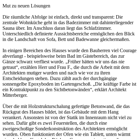
Mut zu neuen Lösungen
Die räumliche Abfolge ist einfach, direkt und transparent: Die
zentrale Wohnküche geht in das Badezimmer mit dahinterliegender
Sauna über. Im Anschluss daran liegt das Schlafzimmer.
Unterschiedlich definierte Aussichtsbereiche ermöglichen den Blick
in die Landschaft von Sofa, Bett und Badewanne gleichermaßen.
In einigen Bereichen des Hauses wurde den Bauherren viel Courage
abverlangt - beispielsweise beim Bad im Gästebereich, das zur
Gänze schwarz verfliest wurde. „Früher hätten wir uns das nie
getraut“, erzählen Herr und Frau F., die durch die Arbeit mit dem
Architekten mutiger wurden und nach wie vor zu ihren
Entscheidungen stehen. Dazu zählt auch der durchgängige
sonnengelbe Epoxyboden im Gartengeschoß. „Die kräftige Farbe ist
ein Kontraktpunkt zu den Sichtbetonwänden“, erklärt Architekt
Mitterberger.
Über die mit Holzstrukturschalung gefertigte Betonwand, die das
Rückgrat des Hauses bildet, ist das Gebäude mit dem Hang
verankert. Ansonsten ist von der Statik im Innenraum nicht viel zu
sehen. Dafür gibt es zwei Feuerstellen, die durch eine
zweigeschoßige Sonderkonstruktion des Architekten ermöglicht
wurden. Oben funktioniert der Ofen wie ein Tablett, unten wärmt