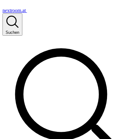
nextroom.at
Suchen