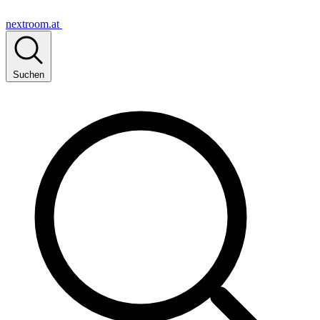
nextroom.at
Suchen