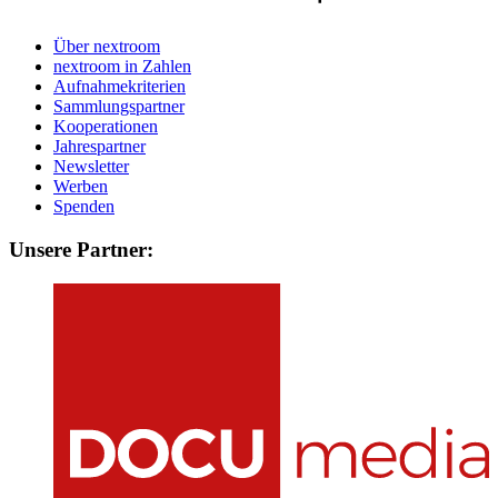
Über nextroom
nextroom in Zahlen
Aufnahmekriterien
Sammlungspartner
Kooperationen
Jahrespartner
Newsletter
Werben
Spenden
Unsere Partner: