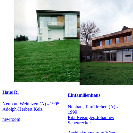
Haus R.
Einfamilienhaus
Neubau, Weinitzen (A) - 1995
Neubau, Taufkirchen (A) -
Adolph-Herbert Kelz
1999
Rita Reisinger, Johannes
newroom
Scheurecker
Architekturzentrum Wien