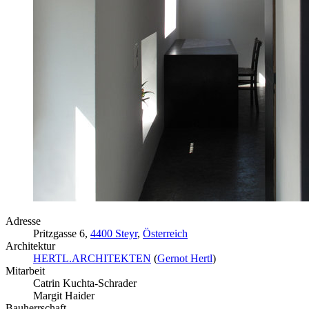
Adresse
Pritzgasse 6,
4400 Steyr
,
Österreich
Architektur
HERTL.ARCHITEKTEN
(
Gernot Hertl
)
Mitarbeit
Catrin Kuchta-Schrader
Margit Haider
Bauherrschaft