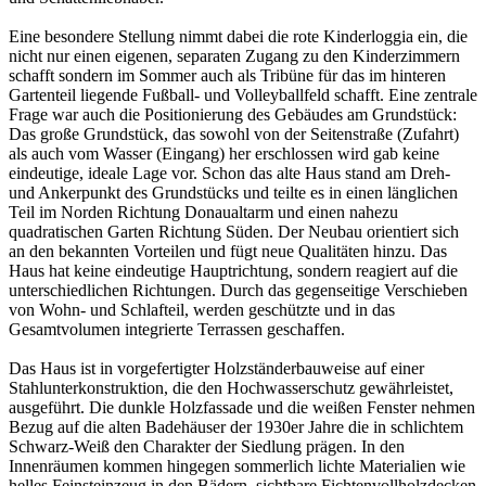
Eine besondere Stellung nimmt dabei die rote Kinderloggia ein, die
nicht nur einen eigenen, separaten Zugang zu den Kinderzimmern
schafft sondern im Sommer auch als Tribüne für das im hinteren
Gartenteil liegende Fußball- und Volleyballfeld schafft. Eine zentrale
Frage war auch die Positionierung des Gebäudes am Grundstück:
Das große Grundstück, das sowohl von der Seitenstraße (Zufahrt)
als auch vom Wasser (Eingang) her erschlossen wird gab keine
eindeutige, ideale Lage vor. Schon das alte Haus stand am Dreh-
und Ankerpunkt des Grundstücks und teilte es in einen länglichen
Teil im Norden Richtung Donaualtarm und einen nahezu
quadratischen Garten Richtung Süden. Der Neubau orientiert sich
an den bekannten Vorteilen und fügt neue Qualitäten hinzu. Das
Haus hat keine eindeutige Hauptrichtung, sondern reagiert auf die
unterschiedlichen Richtungen. Durch das gegenseitige Verschieben
von Wohn- und Schlafteil, werden geschützte und in das
Gesamtvolumen integrierte Terrassen geschaffen.
Das Haus ist in vorgefertigter Holzständerbauweise auf einer
Stahlunterkonstruktion, die den Hochwasserschutz gewährleistet,
ausgeführt. Die dunkle Holzfassade und die weißen Fenster nehmen
Bezug auf die alten Badehäuser der 1930er Jahre die in schlichtem
Schwarz-Weiß den Charakter der Siedlung prägen. In den
Innenräumen kommen hingegen sommerlich lichte Materialien wie
helles Feinsteinzeug in den Bädern, sichtbare Fichtenvollholzdecken