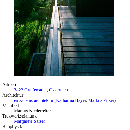
Adresse
3422 Greifenstein
,
Österreich
Architektur
einszueins architektur
(
Katharina Bayer
,
Markus Zilker
)
Mitarbeit
Markus Niederreiter
Tragwerksplanung
Margarete Salzer
Bauphysik