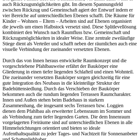
auch Rückzugsmöglichkeiten gibt. Im diesem Spannungsfeld
zwischen Rückzug und Gemeinschaft agiert der Entwurf indem er
vier Bereiche auf unterschiedlichen Ebenen schafft. Die Räume für
Kinder – Wohnen – Eltern – Arbeiten sind auf Ebenen organisiert
die jeweils um einen Halbstock versetzt sind. Diese Splitlevellösung
kombiniert den Wunsch nach Raumfluss bzw. Gemeinschaft und
Rückzugsmöglichkeiten in idealer Weise. Eine zentrale zweiläufige
Stiege dient als Verteiler und schafft neben der räumlichen auch eine
visuelle Verbindung der zueinander versetzten Ebenen.
Durch das von Innen heraus entwickelte Raumkonzept und die
vorgeschriebene Pfahlbauweise erfährt der Baukörper eine
Gliederung in einen tiefer liegenden Schlafteil und einen Wohnteil.
Die zueinander versetzten Baukörper sorgen gleichzeitig für eine
gute Integration des Neubaus in die kleinteilige Struktur der
Badehüttensiedlung. Durch das Verschieben der Baukörper
bekommen auch die rundum liegenden Terrassen Raumcharakter.
Innen und Außen stehen beim Badehaus in starkem
Zusammenhang, die insgesamt sechs Terrassen bzw. Loggien
dienen dem Pfahlbau als erweiterter Lebensraum im Sommer und
als Verbindung zum tiefer liegenden Garten. Die dem Innenraum
vorgelagerten Freiräume sind auf unterschiedlichen Ebenen in alle
Himmelsrichtungen orientiert und bieten so ideale
Aufenthaltsqualität zu jeder Tages- und Nachtzeit für Sonnenanbeter
und Schattenliebhaber.