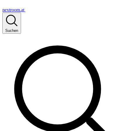
nextroom.at
Suchen