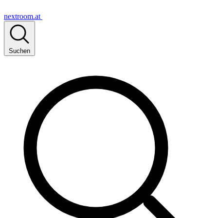
nextroom.at
Suchen