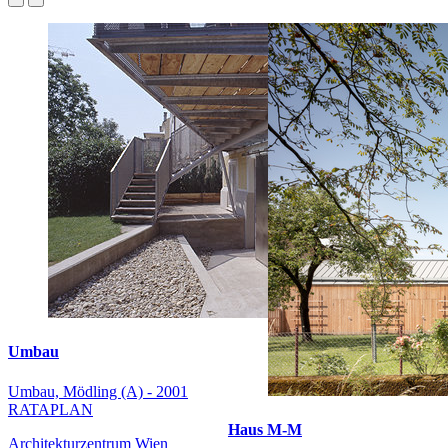
Umbau
Umbau, Mödling (A) - 2001
RATAPLAN
Haus M-M
Architekturzentrum Wien