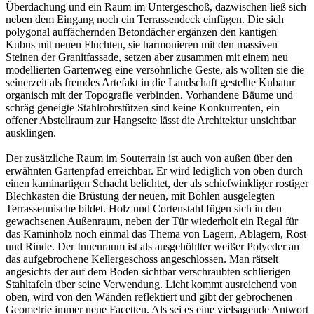
Überdachung und ein Raum im Untergeschoß, dazwischen ließ sich
neben dem Eingang noch ein Terrassendeck einfügen. Die sich
polygonal auffächernden Betondächer ergänzen den kantigen
Kubus mit neuen Fluchten, sie harmonieren mit den massiven
Steinen der Granitfassade, setzen aber zusammen mit einem neu
modellierten Gartenweg eine versöhnliche Geste, als wollten sie die
seinerzeit als fremdes Artefakt in die Landschaft gestellte Kubatur
organisch mit der Topografie verbinden. Vorhandene Bäume und
schräg geneigte Stahlrohrstützen sind keine Konkurrenten, ein
offener Abstellraum zur Hangseite lässt die Architektur unsichtbar
ausklingen.
Der zusätzliche Raum im Souterrain ist auch von außen über den
erwähnten Gartenpfad erreichbar. Er wird lediglich von oben durch
einen kaminartigen Schacht belichtet, der als schiefwinkliger rostiger
Blechkasten die Brüstung der neuen, mit Bohlen ausgelegten
Terrassennische bildet. Holz und Cortenstahl fügen sich in den
gewachsenen Außenraum, neben der Tür wiederholt ein Regal für
das Kaminholz noch einmal das Thema von Lagern, Ablagern, Rost
und Rinde. Der Innenraum ist als ausgehöhlter weißer Polyeder an
das aufgebrochene Kellergeschoss angeschlossen. Man rätselt
angesichts der auf dem Boden sichtbar verschraubten schlierigen
Stahltafeln über seine Verwendung. Licht kommt ausreichend von
oben, wird von den Wänden reflektiert und gibt der gebrochenen
Geometrie immer neue Facetten. Als sei es eine vielsagende Antwort