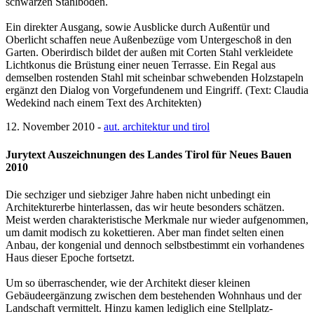
schwarzen Stahlboden.
Ein direkter Ausgang, sowie Ausblicke durch Außentür und
Oberlicht schaffen neue Außenbezüge vom Untergeschoß in den
Garten. Oberirdisch bildet der außen mit Corten Stahl verkleidete
Lichtkonus die Brüstung einer neuen Terrasse. Ein Regal aus
demselben rostenden Stahl mit scheinbar schwebenden Holzstapeln
ergänzt den Dialog von Vorgefundenem und Eingriff. (Text: Claudia
Wedekind nach einem Text des Architekten)
12. November 2010 -
aut. architektur und tirol
Jurytext Auszeichnungen des Landes Tirol für Neues Bauen
2010
Die sechziger und siebziger Jahre haben nicht unbedingt ein
Architekturerbe hinterlassen, das wir heute besonders schätzen.
Meist werden charakteristische Merkmale nur wieder aufgenommen,
um damit modisch zu kokettieren. Aber man findet selten einen
Anbau, der kongenial und dennoch selbstbestimmt ein vorhandenes
Haus dieser Epoche fortsetzt.
Um so überraschender, wie der Architekt dieser kleinen
Gebäudeergänzung zwischen dem bestehenden Wohnhaus und der
Landschaft vermittelt. Hinzu kamen lediglich eine Stellplatz-