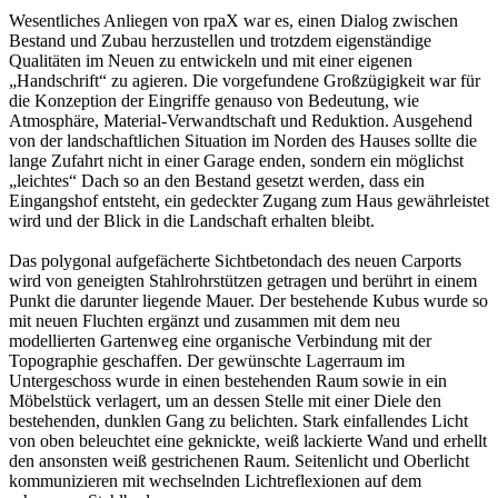
Wesentliches Anliegen von rpaX war es, einen Dialog zwischen
Bestand und Zubau herzustellen und trotzdem eigenständige
Qualitäten im Neuen zu entwickeln und mit einer eigenen
„Handschrift“ zu agieren. Die vorgefundene Großzügigkeit war für
die Konzeption der Eingriffe genauso von Bedeutung, wie
Atmosphäre, Material-Verwandtschaft und Reduktion. Ausgehend
von der landschaftlichen Situation im Norden des Hauses sollte die
lange Zufahrt nicht in einer Garage enden, sondern ein möglichst
„leichtes“ Dach so an den Bestand gesetzt werden, dass ein
Eingangshof entsteht, ein gedeckter Zugang zum Haus gewährleistet
wird und der Blick in die Landschaft erhalten bleibt.
Das polygonal aufgefächerte Sichtbetondach des neuen Carports
wird von geneigten Stahlrohrstützen getragen und berührt in einem
Punkt die darunter liegende Mauer. Der bestehende Kubus wurde so
mit neuen Fluchten ergänzt und zusammen mit dem neu
modellierten Gartenweg eine organische Verbindung mit der
Topographie geschaffen. Der gewünschte Lagerraum im
Untergeschoss wurde in einen bestehenden Raum sowie in ein
Möbelstück verlagert, um an dessen Stelle mit einer Diele den
bestehenden, dunklen Gang zu belichten. Stark einfallendes Licht
von oben beleuchtet eine geknickte, weiß lackierte Wand und erhellt
den ansonsten weiß gestrichenen Raum. Seitenlicht und Oberlicht
kommunizieren mit wechselnden Lichtreflexionen auf dem