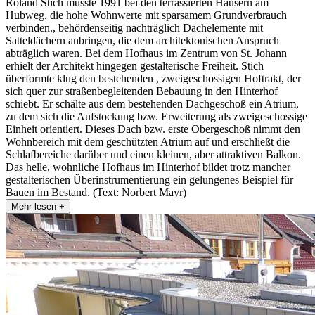
Roland Stich musste 1991 bei den terrassierten Häusern am
Hubweg, die hohe Wohnwerte mit sparsamem Grundverbrauch
verbinden., behördenseitig nachträglich Dachelemente mit
Satteldächern anbringen, die dem architektonischen Anspruch
abträglich waren. Bei dem Hofhaus im Zentrum von St. Johann
erhielt der Architekt hingegen gestalterische Freiheit. Stich
überformte klug den bestehenden , zweigeschossigen Hoftrakt, der
sich quer zur straßenbegleitenden Bebauung in den Hinterhof
schiebt. Er schälte aus dem bestehenden Dachgeschoß ein Atrium,
zu dem sich die Aufstockung bzw. Erweiterung als zweigeschossige
Einheit orientiert. Dieses Dach bzw. erste Obergeschoß nimmt den
Wohnbereich mit dem geschützten Atrium auf und erschließt die
Schlafbereiche darüber und einen kleinen, aber attraktiven Balkon.
Das helle, wohnliche Hofhaus im Hinterhof bildet trotz mancher
gestalterischen Überinstrumentierung ein gelungenes Beispiel für
Bauen im Bestand. (Text: Norbert Mayr)
Mehr lesen +