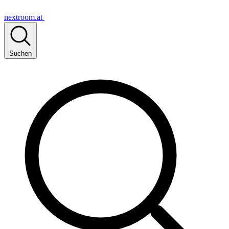
nextroom.at
Suchen