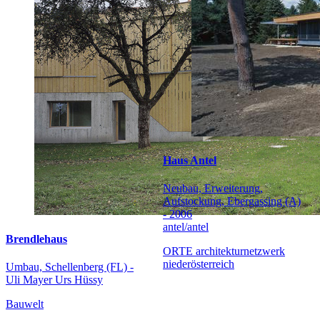
Haus Antel
Neubau, Erweiterung,
Aufstockung, Ebergassing (A)
- 2006
antel/antel
Brendlehaus
ORTE architekturnetzwerk
niederösterreich
Umbau, Schellenberg (FL) -
Uli Mayer Urs Hüssy
Bauwelt