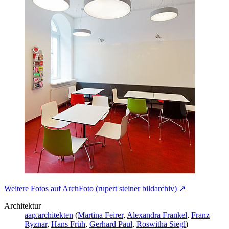
Weitere Fotos auf ArchFoto (rupert steiner bildarchiv) ↗
Architektur
aap.architekten
(
Martina Feirer
,
Alexandra Frankel
,
Franz
Ryznar
,
Hans Früh
,
Gerhard Paul
,
Roswitha Siegl
)