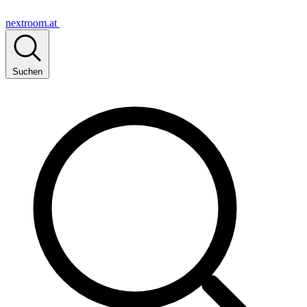
nextroom.at
Suchen