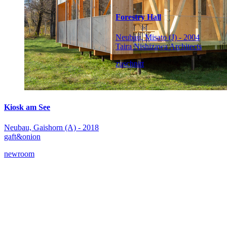
Forestry Hall
Neubau, Misato (J) - 2004
Taira Nishizawa Architects
zuschnitt
Kiosk am See
Neubau, Gaishorn (A) - 2018
gaft&onion
newroom