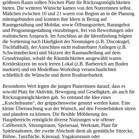
größeren Raum sollten Nischen Platz für Rückzugsmöglichkeiten
bieten. Die weiteren Wünsche kamen von den Nutzerinnen selbst.
Mädchen zwischen 10 und 21 waren von Beginn an in die Planung
miteingebunden und konnten ihre Ideen in Bezug auf
Raumgestaltung und Mobilar, sowie Öffnungszeiten, Barangebot
und Programmgestaltung einzubringen, frei von Bewertungen oder
realistischem Anspruch. Im Anschluss an die Ideenfindung folgten
die Sortierung nach Häufigkeit der Nennungen (z.B. Discokugel,
Tischfußball), der Ausschluss nicht realisierbarer Anliegen (z.B.
Schwimmbecken) und Skizzen der Raumaufteilung auf dem
Grundrissplan, sobald die Räumlichkeiten ausgewählt waren.
Kreideskizzen im noch leeren Lokal (z.B. Barbereich am Boden
markiert) und ein Modellbau-Workshop veranschaulichten
schließlich die Wünsche und deren Realisierbarkeit.
Besonderen Wert legten die jungen Planerinnen darauf, dass es
sowohl Platz für Aktivität, Bewegung und Geselligkeit, als auch für
Rückzugsmöglichkeiten gab. So entstand die Idee eines
„Kuschelraums“, der grüppchenweise genutzt werden kann. Eine
kleine Überraschung war der Wunsch, auf den Fensterbänken sitzen
und plaudern zu können. Die flexible Möblierung des
Hauptbereichs ermöglicht diverse Nutzungen wie offener
Cafébereich, Sitzungsraum, Speisesaal, Werkstatt, Platz für
Spielestationen, der zweite Abschnitt dient als gemütliche Sitzecke,
Bühne, Tanzfläche, Kinosaal, Yogakursraum oder