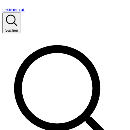
nextroom.at
Suchen