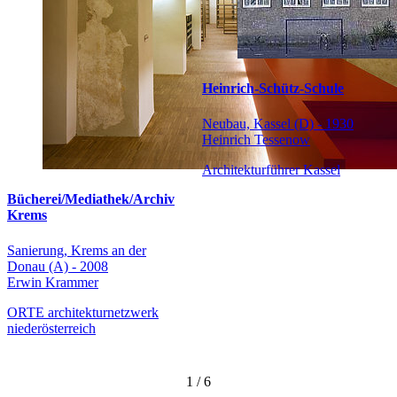
Heinrich-Schütz-Schule
Neubau, Kassel (D) - 1930
Heinrich Tessenow
Architekturführer Kassel
Bücherei/Mediathek/Archiv
Krems
Sanierung, Krems an der
Donau (A) - 2008
Erwin Krammer
ORTE architekturnetzwerk
niederösterreich
1
/
6