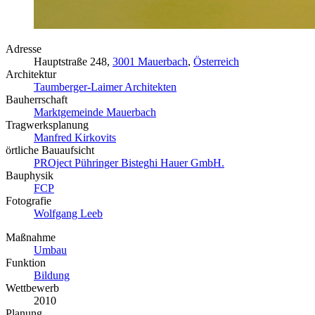
Adresse
Hauptstraße 248,
3001 Mauerbach
,
Österreich
Architektur
Taumberger-Laimer Architekten
Bauherrschaft
Marktgemeinde Mauerbach
Tragwerksplanung
Manfred Kirkovits
örtliche Bauaufsicht
PROject Pühringer Bisteghi Hauer GmbH.
Bauphysik
FCP
Fotografie
Wolfgang Leeb
Maßnahme
Umbau
Funktion
Bildung
Wettbewerb
2010
Planung