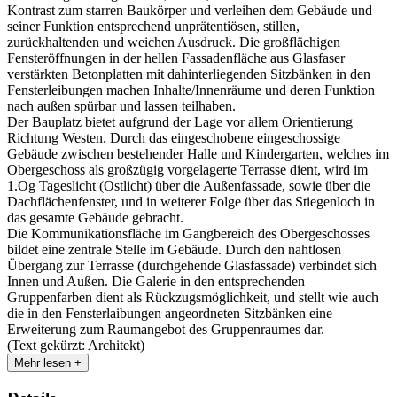
Kontrast zum starren Baukörper und verleihen dem Gebäude und
seiner Funktion entsprechend unprätentiösen, stillen,
zurückhaltenden und weichen Ausdruck. Die großflächigen
Fensteröffnungen in der hellen Fassadenfläche aus Glasfaser
verstärkten Betonplatten mit dahinterliegenden Sitzbänken in den
Fensterleibungen machen Inhalte/Innenräume und deren Funktion
nach außen spürbar und lassen teilhaben.
Der Bauplatz bietet aufgrund der Lage vor allem Orientierung
Richtung Westen. Durch das eingeschobene eingeschossige
Gebäude zwischen bestehender Halle und Kindergarten, welches im
Obergeschoss als großzügig vorgelagerte Terrasse dient, wird im
1.Og Tageslicht (Ostlicht) über die Außenfassade, sowie über die
Dachflächenfenster, und in weiterer Folge über das Stiegenloch in
das gesamte Gebäude gebracht.
Die Kommunikationsfläche im Gangbereich des Obergeschosses
bildet eine zentrale Stelle im Gebäude. Durch den nahtlosen
Übergang zur Terrasse (durchgehende Glasfassade) verbindet sich
Innen und Außen. Die Galerie in den entsprechenden
Gruppenfarben dient als Rückzugsmöglichkeit, und stellt wie auch
die in den Fensterlaibungen angeordneten Sitzbänken eine
Erweiterung zum Raumangebot des Gruppenraumes dar.
(Text gekürzt: Architekt)
Mehr lesen +