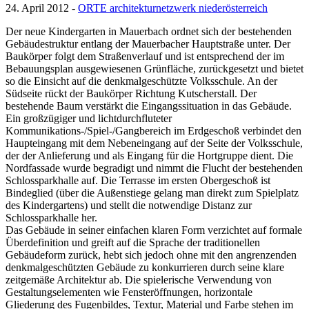
24. April 2012 -
ORTE architekturnetzwerk niederösterreich
Der neue Kindergarten in Mauerbach ordnet sich der bestehenden
Gebäudestruktur entlang der Mauerbacher Hauptstraße unter. Der
Baukörper folgt dem Straßenverlauf und ist entsprechend der im
Bebauungsplan ausgewiesenen Grünfläche, zurückgesetzt und bietet
so die Einsicht auf die denkmalgeschützte Volksschule. An der
Südseite rückt der Baukörper Richtung Kutscherstall. Der
bestehende Baum verstärkt die Eingangssituation in das Gebäude.
Ein großzügiger und lichtdurchfluteter
Kommunikations-/Spiel-/Gangbereich im Erdgeschoß verbindet den
Haupteingang mit dem Nebeneingang auf der Seite der Volksschule,
der der Anlieferung und als Eingang für die Hortgruppe dient. Die
Nordfassade wurde begradigt und nimmt die Flucht der bestehenden
Schlossparkhalle auf. Die Terrasse im ersten Obergeschoß ist
Bindeglied (über die Außenstiege gelang man direkt zum Spielplatz
des Kindergartens) und stellt die notwendige Distanz zur
Schlossparkhalle her.
Das Gebäude in seiner einfachen klaren Form verzichtet auf formale
Überdefinition und greift auf die Sprache der traditionellen
Gebäudeform zurück, hebt sich jedoch ohne mit den angrenzenden
denkmalgeschützten Gebäude zu konkurrieren durch seine klare
zeitgemäße Architektur ab. Die spielerische Verwendung von
Gestaltungselementen wie Fensteröffnungen, horizontale
Gliederung des Fugenbildes, Textur, Material und Farbe stehen im