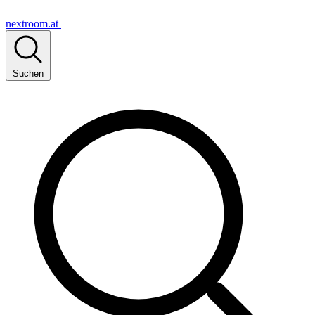
nextroom.at
Suchen