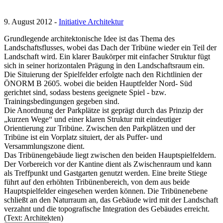
9. August 2012 -
Initiative Architektur
Grundlegende architektonische Idee ist das Thema des
Landschaftsflusses, wobei das Dach der Tribüne wieder ein Teil der
Landschaft wird. Ein klarer Baukörper mit einfacher Struktur fügt
sich in seiner horizontalen Prägung in den Landschaftsraum ein.
Die Situierung der Spielfelder erfolgte nach den Richtlinien der
ÖNORM B 2605. wobei die beiden Hauptfelder Nord- Süd
gerichtet sind, sodass bestens geeignete Spiel - bzw.
Trainingsbedingungen gegeben sind.
Die Anordnung der Parkplätze ist geprägt durch das Prinzip der
„kurzen Wege“ und einer klaren Struktur mit eindeutiger
Orientierung zur Tribüne. Zwischen den Parkplätzen und der
Tribüne ist ein Vorplatz situiert, der als Puffer- und
Versammlungszone dient.
Das Tribünengebäude liegt zwischen den beiden Hauptspielfeldern.
Der Vorbereich vor der Kantine dient als Zwischenraum und kann
als Treffpunkt und Gastgarten genutzt werden. Eine breite Stiege
führt auf den erhöhten Tribünenbereich, von dem aus beide
Hauptspielfelder eingesehen werden können. Die Tribünenebene
schließt an den Naturraum an, das Gebäude wird mit der Landschaft
verzahnt und die topografische Integration des Gebäudes erreicht.
(Text: Architekten)