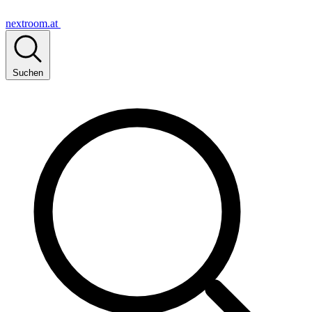
nextroom.at
Suchen