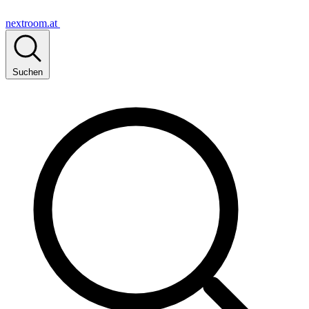
nextroom.at
Suchen