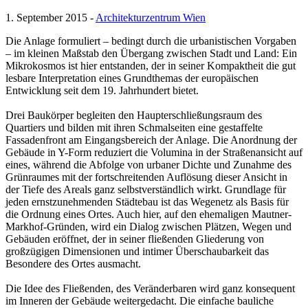
1. September 2015 -
Architekturzentrum Wien
Die Anlage formuliert – bedingt durch die urbanistischen Vorgaben
– im kleinen Maßstab den Übergang zwischen Stadt und Land: Ein
Mikrokosmos ist hier entstanden, der in seiner Kompaktheit die gut
lesbare Interpretation eines Grundthemas der europäischen
Entwicklung seit dem 19. Jahrhundert bietet.
Drei Baukörper begleiten den Haupterschließungsraum des
Quartiers und bilden mit ihren Schmalseiten eine gestaffelte
Fassadenfront am Eingangsbereich der Anlage. Die Anordnung der
Gebäude in Y-Form reduziert die Volumina in der Straßenansicht auf
eines, während die Abfolge von urbaner Dichte und Zunahme des
Grünraumes mit der fortschreitenden Auflösung dieser Ansicht in
der Tiefe des Areals ganz selbstverständlich wirkt. Grundlage für
jeden ernstzunehmenden Städtebau ist das Wegenetz als Basis für
die Ordnung eines Ortes. Auch hier, auf den ehemaligen Mautner-
Markhof-Gründen, wird ein Dialog zwischen Plätzen, Wegen und
Gebäuden eröffnet, der in seiner fließenden Gliederung von
großzügigen Dimensionen und intimer Überschaubarkeit das
Besondere des Ortes ausmacht.
Die Idee des Fließenden, des Veränderbaren wird ganz konsequent
im Inneren der Gebäude weitergedacht. Die einfache bauliche