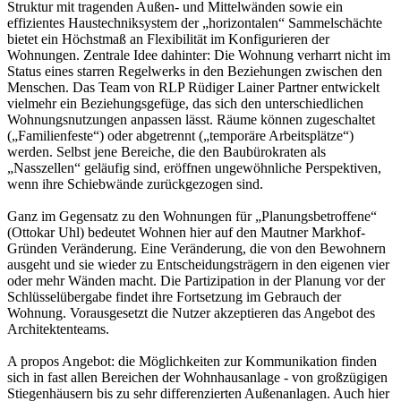
Struktur mit tragenden Außen- und Mittelwänden sowie ein
effizientes Haustechniksystem der „horizontalen“ Sammelschächte
bietet ein Höchstmaß an Flexibilität im Konfigurieren der
Wohnungen. Zentrale Idee dahinter: Die Wohnung verharrt nicht im
Status eines starren Regelwerks in den Beziehungen zwischen den
Menschen. Das Team von RLP Rüdiger Lainer Partner entwickelt
vielmehr ein Beziehungsgefüge, das sich den unterschiedlichen
Wohnungsnutzungen anpassen lässt. Räume können zugeschaltet
(„Familienfeste“) oder abgetrennt („temporäre Arbeitsplätze“)
werden. Selbst jene Bereiche, die den Baubürokraten als
„Nasszellen“ geläufig sind, eröffnen ungewöhnliche Perspektiven,
wenn ihre Schiebwände zurückgezogen sind.
Ganz im Gegensatz zu den Wohnungen für „Planungsbetroffene“
(Ottokar Uhl) bedeutet Wohnen hier auf den Mautner Markhof-
Gründen Veränderung. Eine Veränderung, die von den Bewohnern
ausgeht und sie wieder zu Entscheidungsträgern in den eigenen vier
oder mehr Wänden macht. Die Partizipation in der Planung vor der
Schlüsselübergabe findet ihre Fortsetzung im Gebrauch der
Wohnung. Vorausgesetzt die Nutzer akzeptieren das Angebot des
Architektenteams.
A propos Angebot: die Möglichkeiten zur Kommunikation finden
sich in fast allen Bereichen der Wohnhausanlage - von großzügigen
Stiegenhäusern bis zu sehr differenzierten Außenanlagen. Auch hier