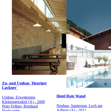
Zu- und Umbau ´Heuriger
Lackner´
Hotel Rote Wand
Umbau, Erweiterung,
Kleinengersdorf (A) - 2000
Neubau, Sanierung, Lech am
Peter Fellner, Reinhard
Arlberg (A) - 2012
Haslwanter