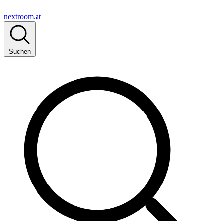
nextroom.at
Suchen