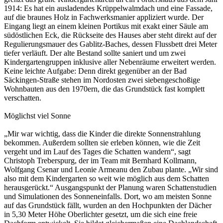
1914: Es hat ein ausladendes Krüppelwalmdach und eine Fassade,
auf die braunes Holz in Fachwerksmanier appliziert wurde. Der
Eingang liegt an einem kleinen Portikus mit exakt einer Säule am
südöstlichen Eck, die Rückseite des Hauses aber steht direkt auf der
Regulierungsmauer des Gablitz-Baches, dessen Flussbett drei Meter
tiefer verläuft. Der alte Bestand sollte saniert und um zwei
Kindergartengruppen inklusive aller Nebenräume erweitert werden.
Keine leichte Aufgabe: Denn direkt gegenüber an der Bad
Säckingen-Straße stehen im Nordosten zwei siebengeschoßige
Wohnbauten aus den 1970ern, die das Grundstück fast komplett
verschatten.
Möglichst viel Sonne
„Mir war wichtig, dass die Kinder die direkte Sonnenstrahlung
bekommen. Außerdem sollten sie erleben können, wie die Zeit
vergeht und im Lauf des Tages die Schatten wandern“, sagt
Christoph Treberspurg, der im Team mit Bernhard Kollmann,
Wolfgang Csenar und Leonie Armeanu den Zubau plante. „Wir sind
also mit dem Kindergarten so weit wie möglich aus dem Schatten
herausgerückt.“ Ausgangspunkt der Planung waren Schattenstudien
und Simulationen des Sonneneinfalls. Dort, wo am meisten Sonne
auf das Grundstück fällt, wurden an den Hochpunkten der Dächer
in 5,30 Meter Höhe Oberlichter gesetzt, um die sich eine freie