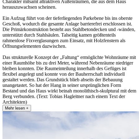
Charakter mitsamt attraktiven Außenräumen, die aus dem Haus
herauszuwachsen scheinen.
Ein Aufzug führt von der tieferliegenden Parkebene bis ins oberste
Geschoß, wodurch die gesamte Anlage barrierefrei erschlossen ist.
Die Primärkonstruktion besteht aus Stahlbetondecken und -wänden,
unterstützt durch Stahlsäulen. Talseitig kamen größtenteils
rahmenlose Fixverglasungen zum Einsatz, mit Holzfenstern als
Öffnungselementen dazwischen.
Das strukturelle Konzept der „Faltung“ ermöglichte Wohnräume mit
einer Raumhöhe bis zu drei Meter, während Nebenräume niedriger
bleiben konnten. Die Raumeinteilung innerhalb des Gefüges ist
flexibel angelegt und konnte von der Bauherrschaft individuell
gestaltet werden. Das Grundstück blieb abseits der Bebauung
unangetastet. So hat der Hang in seiner ursprünglichen Form
Bestand und das Haus wirkt beinah monolithisch-skulptural mit dem
Berg verbunden. (Text: Tobias Hagleitner nach einem Text der
Architekten)
Mehr lesen +