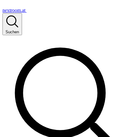
nextroom.at
Suchen