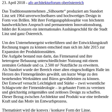
23. April 2018 -
afo architekturforum oberösterreich
Das Traditionsunternehmen „Silhouette“ produziert am Standort
Linz seit 1964 unverwechselbares und hochwertiges Design in
Form von Brillen. Mit ihrer Fertigungsphilosophie von höchstem
handwerklichen Anspruch und permanentem Innovationsdrang,
bildet der Konzern ein internationales Aushängeschild für die Stadt
Linz und ganz Österreich.
Um den Unternehmergeist weiterführen und der Entwicklungskraft
Rechnung tragen zu können entschied man sich im Jahr 2015 zur
Expansion der Produktionsstätten.
Die Aufgabe bestand nun darin, das Firmenareal und ihre
heterogene Bebauung unterschiedlichster Nutzung mit einem
zentralen Gebäude und ca. 2.500 m² Nutzfläche zu erweitern.
Als Standort wurde der Bereich einer alten eingeschoßigen Halle im
Herzen des Firmengeländes gewählt, um kurze Wege zu den
bestehenden Werkstätten und Büros gewährleisten zu können.
Der Entwurf versucht Leichtigkeit und Stärke – zwei wesentliche
Schlagworte der Firmenideologie – in gebauter Form zu vereinen
und gleichzeitig zeitgemäßes und zeitloses Design zu schaffen.
Dieser Bezug zwischen Architektur und Produkt war eine treibende
Kraft und das Motiv im Entwurfsprozess.
Thematisiert wird die konvex / konkave Form der Linse.