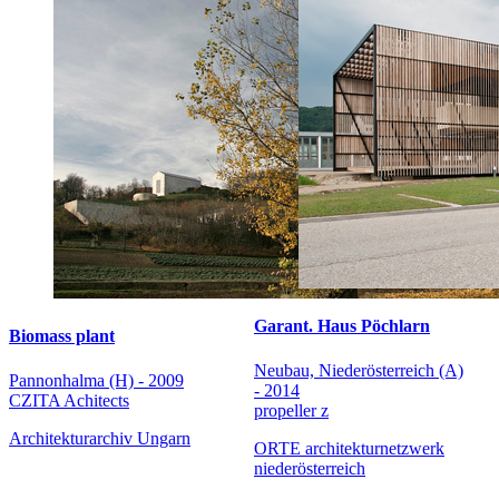
Garant. Haus Pöchlarn
Biomass plant
Neubau, Niederösterreich (A)
Pannonhalma (H) - 2009
- 2014
CZITA Achitects
propeller z
Architekturarchiv Ungarn
ORTE architekturnetzwerk
niederösterreich