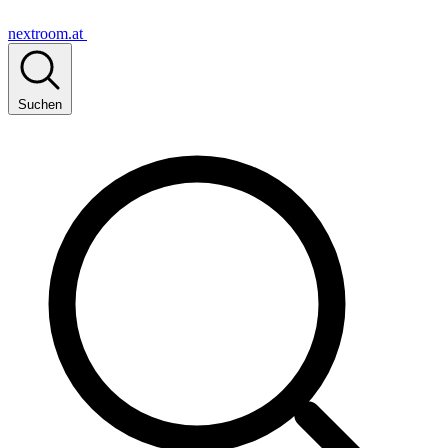
nextroom.at
Suchen