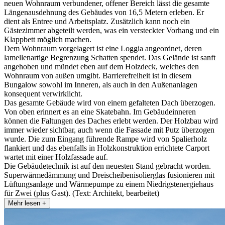
neuen Wohnraum verbundener, offener Bereich lässt die gesamte
Längenausdehnung des Gebäudes von 16,5 Metern erleben. Er
dient als Entree und Arbeitsplatz. Zusätzlich kann noch ein
Gästezimmer abgeteilt werden, was ein versteckter Vorhang und ein
Klappbett möglich machen.
Dem Wohnraum vorgelagert ist eine Loggia angeordnet, deren
lamellenartige Begrenzung Schatten spendet. Das Gelände ist sanft
angehoben und mündet eben auf dem Holzdeck, welches den
Wohnraum von außen umgibt. Barrierefreiheit ist in diesem
Bungalow sowohl im Inneren, als auch in den Außenanlagen
konsequent verwirklicht.
Das gesamte Gebäude wird von einem gefalteten Dach überzogen.
Von oben erinnert es an eine Skatebahn. Im Gebäudeinneren
können die Faltungen des Daches erlebt werden. Der Holzbau wird
immer wieder sichtbar, auch wenn die Fassade mit Putz überzogen
wurde. Die zum Eingang führende Rampe wird von Spalierholz
flankiert und das ebenfalls in Holzkonstruktion errichtete Carport
wartet mit einer Holzfassade auf.
Die Gebäudetechnik ist auf den neuesten Stand gebracht worden.
Superwärmedämmung und Dreischeibenisolierglas fusionieren mit
Lüftungsanlage und Wärmepumpe zu einem Niedrigstenergiehaus
für Zwei (plus Gast). (Text: Architekt, bearbeitet)
Mehr lesen +