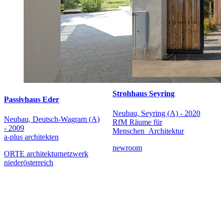
Strohhaus Seyring
Passivhaus Eder
Neubau, Seyring (A) - 2020
Neubau, Deutsch-Wagram (A)
RfM Räume für
- 2009
Menschen_Architektur
a-plus architekten
newroom
ORTE architekturnetzwerk
niederösterreich