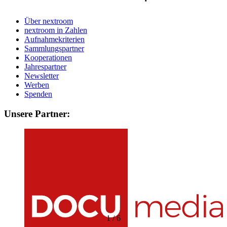
Über nextroom
nextroom in Zahlen
Aufnahmekriterien
Sammlungspartner
Kooperationen
Jahrespartner
Newsletter
Werben
Spenden
Unsere Partner:
1
/
6