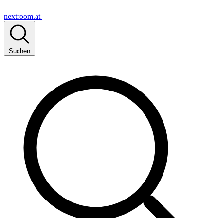
nextroom.at
Suchen