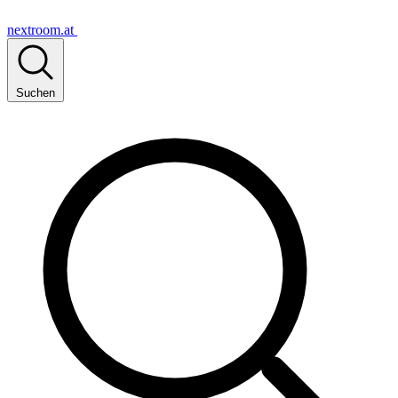
nextroom.at
Suchen