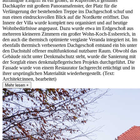
auffälligste Eingriff ist ein großer, in Kupferblech gehüllter
Dachkapfer mit großem Panoramafenster, der Platz für die
Verlängerung der bestehenden Treppe ins Dachgeschoß schuf und
nun einen eindrucksvollen Blick auf die Nordkette eröffnet. Das
Innere der Villa wurde komplett neu organisiert und auf heutige
Wohnbedürfnisse angepasst. Dazu wurde etwa im Erdgeschoß aus
mehreren kleineren Zimmern ein großer Wohn-Koch-Essbereich, in
den auch die thermisch optimierte verglaste Veranda integriert ist. Im
ebenfalls thermisch verbesserten Dachgeschoß entstand ein bis unter
den Dachstuhl offener multifunktional nutzbarer Raum. Obwohl das
Gebäude nicht unter Denkmalschutz steht, wurde die Sanierung mit
der Sorgfalt eines denkmalpflegerischen Projekts durchgeführt. Die
Fassade wurde von einem Restaurator fachgerecht ertüchtigt und in
ihrer ursprünglichen Materialität wiederhergestellt. (Text:
Architekt:innen, bearbeitet)
Mehr lesen +