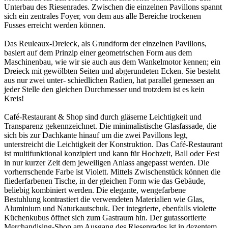
Unterbau des Riesenrades. Zwischen die einzelnen Pavillons spannt
sich ein zentrales Foyer, von dem aus alle Bereiche trockenen
Fusses erreicht werden können.
Das Reuleaux-Dreieck, als Grundform der einzelnen Pavillons,
basiert auf dem Prinzip einer geometrischen Form aus dem
Maschinenbau, wie wir sie auch aus dem Wankelmotor kennen; ein
Dreieck mit gewölbten Seiten und abgerundeten Ecken. Sie besteht
aus nur zwei unter- schiedlichen Radien, hat parallel gemessen an
jeder Stelle den gleichen Durchmesser und trotzdem ist es kein
Kreis!
Café-Restaurant & Shop sind durch gläserne Leichtigkeit und
Transparenz gekennzeichnet. Die minimalistische Glasfassade, die
sich bis zur Dachkante hinauf um die zwei Pavillons legt,
unterstreicht die Leichtigkeit der Konstruktion. Das Café-Restaurant
ist multifunktional konzipiert und kann für Hochzeit, Ball oder Fest
in nur kurzer Zeit dem jeweiligen Anlass angepasst werden. Die
vorherrschende Farbe ist Violett. Mittels Zwischenstück können die
fliederfarbenen Tische, in der gleichen Form wie das Gebäude,
beliebig kombiniert werden. Die elegante, wengefarbene
Bestuhlung kontrastiert die verwendeten Materialien wie Glas,
Aluminium und Naturkautschuk. Der integrierte, ebenfalls violette
Küchenkubus öffnet sich zum Gastraum hin. Der gutassortierte
Merchandising-Shop am Ausgang des Riesenrades ist in dezentem