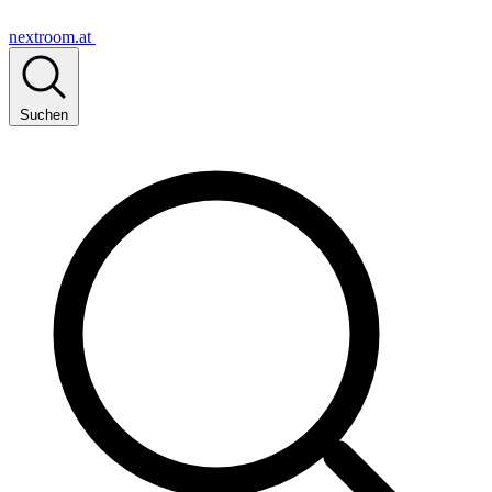
nextroom.at
Suchen