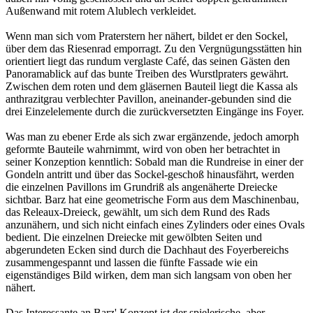
Außenwand mit rotem Alublech verkleidet.
Wenn man sich vom Praterstern her nähert, bildet er den Sockel,
über dem das Riesenrad emporragt. Zu den Vergnügungsstätten hin
orientiert liegt das rundum verglaste Café, das seinen Gästen den
Panoramablick auf das bunte Treiben des Wurstlpraters gewährt.
Zwischen dem roten und dem gläsernen Bauteil liegt die Kassa als
anthrazitgrau verblechter Pavillon, aneinander-gebunden sind die
drei Einzelelemente durch die zurückversetzten Eingänge ins Foyer.
Was man zu ebener Erde als sich zwar ergänzende, jedoch amorph
geformte Bauteile wahrnimmt, wird von oben her betrachtet in
seiner Konzeption kenntlich: Sobald man die Rundreise in einer der
Gondeln antritt und über das Sockel-geschoß hinausfährt, werden
die einzelnen Pavillons im Grundriß als angenäherte Dreiecke
sichtbar. Barz hat eine geometrische Form aus dem Maschinenbau,
das Releaux-Dreieck, gewählt, um sich dem Rund des Rads
anzunähern, und sich nicht einfach eines Zylinders oder eines Ovals
bedient. Die einzelnen Dreiecke mit gewölbten Seiten und
abgerundeten Ecken sind durch die Dachhaut des Foyerbereichs
zusammengespannt und lassen die fünfte Fassade wie ein
eigenständiges Bild wirken, dem man sich langsam von oben her
nähert.
Das Interessante an Barz' Konzept ist der spielerische, aber