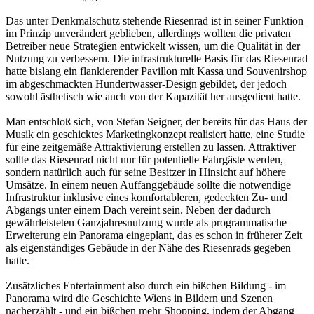
Das unter Denkmalschutz stehende Riesenrad ist in seiner Funktion
im Prinzip unverändert geblieben, allerdings wollten die privaten
Betreiber neue Strategien entwickelt wissen, um die Qualität in der
Nutzung zu verbessern. Die infrastrukturelle Basis für das Riesenrad
hatte bislang ein flankierender Pavillon mit Kassa und Souvenirshop
im abgeschmackten Hundertwasser-Design gebildet, der jedoch
sowohl ästhetisch wie auch von der Kapazität her ausgedient hatte.
Man entschloß sich, von Stefan Seigner, der bereits für das Haus der
Musik ein geschicktes Marketingkonzept realisiert hatte, eine Studie
für eine zeitgemäße Attraktivierung erstellen zu lassen. Attraktiver
sollte das Riesenrad nicht nur für potentielle Fahrgäste werden,
sondern natürlich auch für seine Besitzer in Hinsicht auf höhere
Umsätze. In einem neuen Auffanggebäude sollte die notwendige
Infrastruktur inklusive eines komfortableren, gedeckten Zu- und
Abgangs unter einem Dach vereint sein. Neben der dadurch
gewährleisteten Ganzjahresnutzung wurde als programmatische
Erweiterung ein Panorama eingeplant, das es schon in früherer Zeit
als eigenständiges Gebäude in der Nähe des Riesenrads gegeben
hatte.
Zusätzliches Entertainment also durch ein bißchen Bildung - im
Panorama wird die Geschichte Wiens in Bildern und Szenen
nacherzählt - und ein bißchen mehr Shopping, indem der Abgang