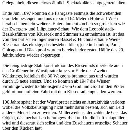
Gelegenheit, diesem etwas ähnlich Spektakuläres entgegenzuhalten.
Ende Juni 1897 konnten die Fahrgäste erstmals die schwebenden
Gondeln besteigen und aus maximal 64 Metern Höhe auf Wien
herabschauen: ein weiteres Entertainment - neben so grotesken wie
der Zwergen- und Liliputaner-Schau. Wie dem Leopoldstadt-
Bezirksführer von Klusacek und Stimmer zu entnehmen ist, ist das
von den britischen Ingenieuren Basset & Hitchins erbaute Wiener
Riesenrad das einzige, das bestehen blieb; jene in London, Paris,
Chicago und Blackpool wurden bereits in der ersten Hälfte des 20.
Jahrhunderts wieder abgetragen.
Die feingliedrige Stahlkonstruktion des Riesenrads überlebte auch
das Großfeuer im Wurstlprater kurz vor Ende des Zweiten
Weltkriegs, lediglich die 30 Waggons brannten aus und wurden
durch 15 neue ersetzt. Und so konnten ab 1947 die Wiener
Firmlinge wieder traditionsgemäß von Göd und Godl in den Prater
geführt und auf eine Fahrt mit dem Riesenrad eingeladen werden.
100 Jahre später hat der Wurstlprater nichts an Attraktivität verloren,
wobei die Volksbelustigung nicht mehr darin besteht, sich am Leid
anderer Menschen zu weiden. Mittlerweile ist der zahlende Gast das
Objekt, das mechanisch herumgewirbelt und in die Luft katapultiert
wird und dieserart sich selbst und den Zuschauern gruselige Schauer
über den Rücken jagt.