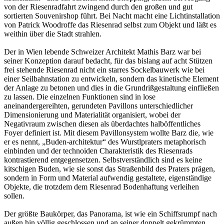
von der Riesenradfahrt zwingend durch den großen und gut
sortierten Souvenirshop führt. Bei Nacht macht eine Lichtinstallation
von Patrick Woodroffe das Riesenrad selbst zum Objekt und läßt es
weithin über die Stadt strahlen.
Der in Wien lebende Schweizer Architekt Mathis Barz war bei
seiner Konzeption darauf bedacht, für das bislang auf acht Stützen
frei stehende Riesenrad nicht ein starres Sockelbauwerk wie bei
einer Seilbahnstation zu entwickeln, sondern das kinetische Element
der Anlage zu betonen und dies in die Grundrißgestaltung einfließen
zu lassen. Die einzelnen Funktionen sind in lose
aneinandergereihten, gerundeten Pavillons unterschiedlicher
Dimensionierung und Materialität organisiert, wobei der
Negativraum zwischen diesen als überdachtes halböffentliches
Foyer definiert ist. Mit diesem Pavillonsystem wollte Barz die, wie
er es nennt, „Buden-architektur“ des Wurstlpraters metaphorisch
einbinden und der technoiden Charakteristik des Riesenrads
kontrastierend entgegensetzen. Selbstverständlich sind es keine
kitschigen Buden, wie sie sonst das Straßenbild des Praters prägen,
sondern in Form und Material aufwendig gestaltete, eigenständige
Objekte, die trotzdem dem Riesenrad Bodenhaftung verleihen
sollen.
Der größte Baukörper, das Panorama, ist wie ein Schiffsrumpf nach
außen hin völlig geschlossen und an seiner doppelt gekrümmten