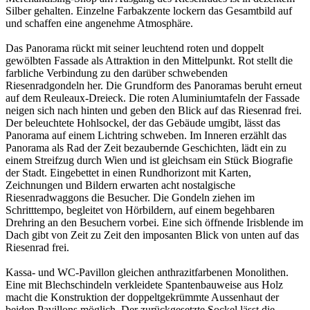
Silber gehalten. Einzelne Farbakzente lockern das Gesamtbild auf
und schaffen eine angenehme Atmosphäre.
Das Panorama rückt mit seiner leuchtend roten und doppelt
gewölbten Fassade als Attraktion in den Mittelpunkt. Rot stellt die
farbliche Verbindung zu den darüber schwebenden
Riesenradgondeln her. Die Grundform des Panoramas beruht erneut
auf dem Reuleaux-Dreieck. Die roten Aluminiumtafeln der Fassade
neigen sich nach hinten und geben den Blick auf das Riesenrad frei.
Der beleuchtete Hohlsockel, der das Gebäude umgibt, lässt das
Panorama auf einem Lichtring schweben. Im Inneren erzählt das
Panorama als Rad der Zeit bezaubernde Geschichten, lädt ein zu
einem Streifzug durch Wien und ist gleichsam ein Stück Biografie
der Stadt. Eingebettet in einen Rundhorizont mit Karten,
Zeichnungen und Bildern erwarten acht nostalgische
Riesenradwaggons die Besucher. Die Gondeln ziehen im
Schritttempo, begleitet von Hörbildern, auf einem begehbaren
Drehring an den Besuchern vorbei. Eine sich öffnende Irisblende im
Dach gibt von Zeit zu Zeit den imposanten Blick von unten auf das
Riesenrad frei.
Kassa- und WC-Pavillon gleichen anthrazitfarbenen Monolithen.
Eine mit Blechschindeln verkleidete Spantenbauweise aus Holz
macht die Konstruktion der doppeltgekrümmte Aussenhaut der
beiden Pavillons möglich. Der zurückgesetzte Sockel lässt die