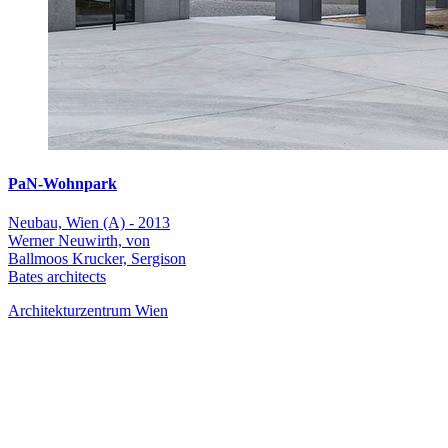
PaN-Wohnpark
Neubau, Wien (A) - 2013
Werner Neuwirth, von
Ballmoos Krucker, Sergison
Bates architects
Architekturzentrum Wien