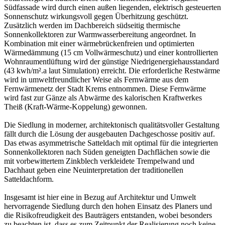
Südfassade wird durch einen außen liegenden, elektrisch gesteuerten
Sonnenschutz wirkungsvoll gegen Überhitzung geschützt.
Zusätzlich werden im Dachbereich südseitig thermische
Sonnenkollektoren zur Warmwasserbereitung angeordnet. In
Kombination mit einer wärmebrückenfreien und optimierten
Wärmedämmung (15 cm Vollwärmeschutz) und einer kontrollierten
Wohnraumentlüftung wird der günstige Niedrigenergiehausstandard
(43 kwh/m².a laut Simulation) erreicht. Die erforderliche Restwärme
wird in umweltfreundlicher Weise als Fernwärme aus dem
Fernwärmenetz der Stadt Krems entnommen. Diese Fernwärme
wird fast zur Gänze als Abwärme des kalorischen Kraftwerkes
Theiß (Kraft-Wärme-Koppelung) gewonnen.
Die Siedlung in moderner, architektonisch qualitätsvoller Gestaltung
fällt durch die Lösung der ausgebauten Dachgeschosse positiv auf.
Das etwas asymmetrische Satteldach mit optimal für die integrierten
Sonnenkollektoren nach Süden geneigten Dachflächen sowie die
mit vorbewittertem Zinkblech verkleidete Trempelwand und
Dachhaut geben eine Neuinterpretation der traditionellen
Satteldachform.
Insgesamt ist hier eine in Bezug auf Architektur und Umwelt
hervorragende Siedlung durch den hohen Einsatz des Planers und
die Risikofreudigkeit des Bauträgers entstanden, wobei besonders
zu beachten ist, dass es zum Zeitpunkt der Realisierung noch keine