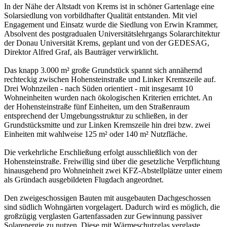
In der Nähe der Altstadt von Krems ist in schöner Gartenlage eine
Solarsiedlung von vorbildhafter Qualität entstanden. Mit viel
Engagement und Einsatz wurde die Siedlung von Erwin Krammer,
Absolvent des postgradualen Universitätslehrgangs Solararchitektur
der Donau Universität Krems, geplant und von der GEDESAG,
Direktor Alfred Graf, als Bauträger verwirklicht.
Das knapp 3.000 m² große Grundstück spannt sich annähernd
rechteckig zwischen Hohensteinstraße und Linker Kremszeile auf.
Drei Wohnzeilen - nach Süden orientiert - mit insgesamt 10
Wohneinheiten wurden nach ökologischen Kriterien errichtet. An
der Hohensteinstraße fünf Einheiten, um den Straßenraum
entsprechend der Umgebungsstruktur zu schließen, in der
Grundstücksmitte und zur Linken Kremszeile hin drei bzw. zwei
Einheiten mit wahlweise 125 m² oder 140 m² Nutzfläche.
Die verkehrliche Erschließung erfolgt ausschließlich von der
Hohensteinstraße. Freiwillig sind über die gesetzliche Verpflichtung
hinausgehend pro Wohneinheit zwei KFZ-Abstellplätze unter einem
als Gründach ausgebildeten Flugdach angeordnet.
Den zweigeschossigen Bauten mit ausgebauten Dachgeschossen
sind südlich Wohngärten vorgelagert. Dadurch wird es möglich, die
großzügig verglasten Gartenfassaden zur Gewinnung passiver
Solarenergie zu nutzen. Diese mit Wärmeschutzglas verglaste