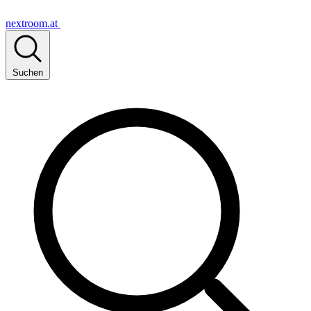
nextroom.at
Suchen