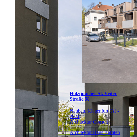
Holzquartier St. Veiter
Straße 58
Neubau, Klagenfurt (A) -
2021
Architektur Consult
Architektur Haus Kärnten