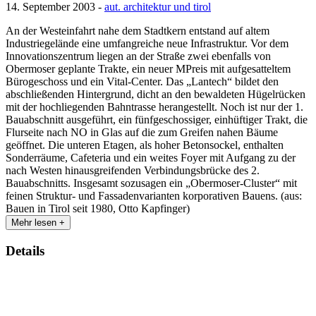
14. September 2003 -
aut. architektur und tirol
An der Westeinfahrt nahe dem Stadtkern entstand auf altem
Industriegelände eine umfangreiche neue Infrastruktur. Vor dem
Innovationszentrum liegen an der Straße zwei ebenfalls von
Obermoser geplante Trakte, ein neuer MPreis mit aufgesatteltem
Bürogeschoss und ein Vital-Center. Das „Lantech“ bildet den
abschließenden Hintergrund, dicht an den bewaldeten Hügelrücken
mit der hochliegenden Bahntrasse herangestellt. Noch ist nur der 1.
Bauabschnitt ausgeführt, ein fünfgeschossiger, einhüftiger Trakt, die
Flurseite nach NO in Glas auf die zum Greifen nahen Bäume
geöffnet. Die unteren Etagen, als hoher Betonsockel, enthalten
Sonderräume, Cafeteria und ein weites Foyer mit Aufgang zu der
nach Westen hinausgreifenden Verbindungsbrücke des 2.
Bauabschnitts. Insgesamt sozusagen ein „Obermoser-Cluster“ mit
feinen Struktur- und Fassadenvarianten korporativen Bauens. (aus:
Bauen in Tirol seit 1980, Otto Kapfinger)
Mehr lesen +
Details