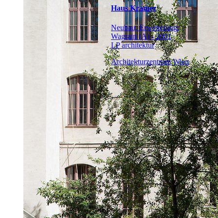
Haus Kramer
Neubau, Erweiterung,
Wagrain (A) - 2001
LP architektur
Architekturzentrum Wien