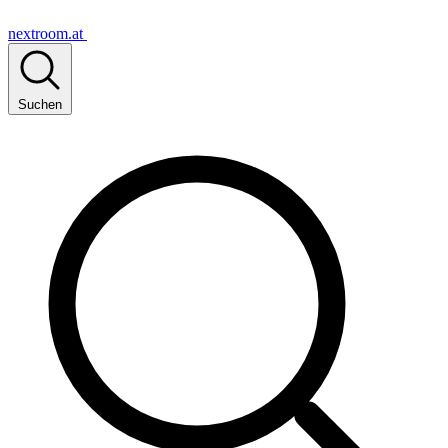
nextroom.at
Suchen