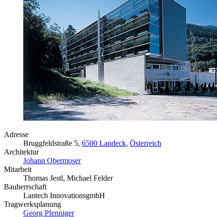
Adresse
Bruggfeldstraße 5,
6500 Landeck
,
Österreich
Architektur
Johann Obermoser
Mitarbeit
Thomas Jestl, Michael Felder
Bauherrschaft
Lantech InnovationsgmbH
Tragwerksplanung
Georg Pfenniger