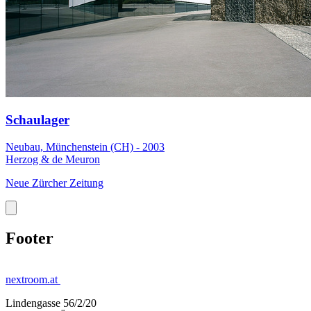
Schaulager
Neubau, Münchenstein (CH) - 2003
Herzog & de Meuron
Neue Zürcher Zeitung
Footer
nextroom.at
Lindengasse 56/2/20