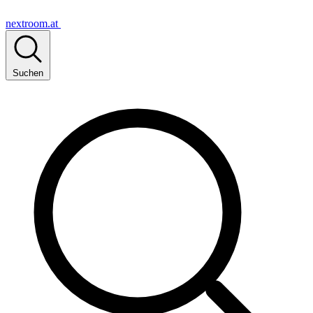
nextroom.at
Suchen