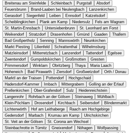
Breitenau am Steinfelde
Schleinbach
Purgstall
Absdorf
Feuersbrunn
Brand-Laaben bei Neulengbach
Lanzenkirchen
Gerasdorf
Siegenfeld
Leiben
Ennsdorf‎
Katzelsdorf
Scheiblingkirchen
Plank am Kamp
Niedersulz
Fels am Wagram
St. Martin-Ennsbach
Untersiebenbrunn
St. Leonhard am Forst
Weikendorf
Stratzdorf
Drasenhofen
Gmünd
Gaaden
Thallern
Bad Großpertholz
Senning
Mannswörth
Neunkirchen
Markt Piesting
Lilienfeld
Schrattenthal
Wilhelmsburg
Matzleinsdorf
Mitterretzbach
Lanzendorf
Tattendorf
Egelsee
Zwentendorf
Gumpoldskirchen
Großmotten
Gresten
Primmersdorf
Winklarn
Obritzberg
Thaya
Maria Laach
Hoheneich
Bad Pirawarth
Ziersdorf
Großwetzdorf
Orth / Donau
Marktl an der Traisen
Pottendorf
Hochgschaid
Hadersdorf-Kammer
Imbach
Mittergrabern
Golling an der Erlauf
Prellenkirchen
Ober-Grafendorf
Sulz
Heidenreichstein
Langenrohr
Rohrbach an der Gölsen
Steinaweg
Mühlbach
Klein-Pöchlarn
Drosendorf
Kirchbach
Seibersdorf
Blindenmarkt
Lichtenwörth
Hof am Leithaberge
Raach am Hochgebirge
Gedersdorf
Marbach
Krumau am Kamp
Ulrichskirchen
St. Veit an der Gölsen
St. Corona am Wechsel
Steinbachrotte in Türnitz
Gneixendorf
Nöhagen
Wolfpassing