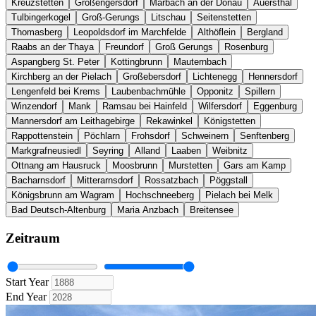
Kreuzstetten
Großengersdorf
Marbach an der Donau
Auersthal
Tulbingerkogel
Groß-Gerungs
Litschau
Seitenstetten
Thomasberg
Leopoldsdorf im Marchfelde
Althöflein
Bergland
Raabs an der Thaya
Freundorf
Groß Gerungs
Rosenburg
Aspangberg St. Peter
Kottingbrunn
Mauternbach
Kirchberg an der Pielach
Großebersdorf
Lichtenegg
Hennersdorf
Lengenfeld bei Krems
Laubenbachmühle
Opponitz
Spillern
Winzendorf
Mank
Ramsau bei Hainfeld
Wilfersdorf
Eggenburg
Mannersdorf am Leithagebirge
Rekawinkel
Königstetten
Rappottenstein
Pöchlarn
Frohsdorf
Schweinern
Senftenberg
Markgrafneusiedl
Seyring
Alland
Laaben
Weibnitz
Ottnang am Hausruck
Moosbrunn
Murstetten
Gars am Kamp
Bacharnsdorf
Mitterarnsdorf
Rossatzbach
Pöggstall
Königsbrunn am Wagram
Hochschneeberg
Pielach bei Melk
Bad Deutsch-Altenburg
Maria Anzbach
Breitensee
Zeitraum
Start Year
End Year