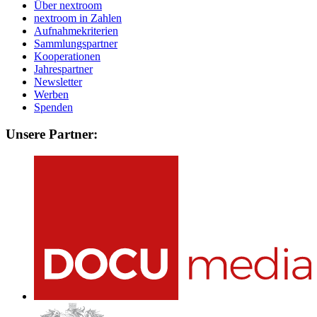
Über nextroom
nextroom in Zahlen
Aufnahmekriterien
Sammlungspartner
Kooperationen
Jahrespartner
Newsletter
Werben
Spenden
Unsere Partner: