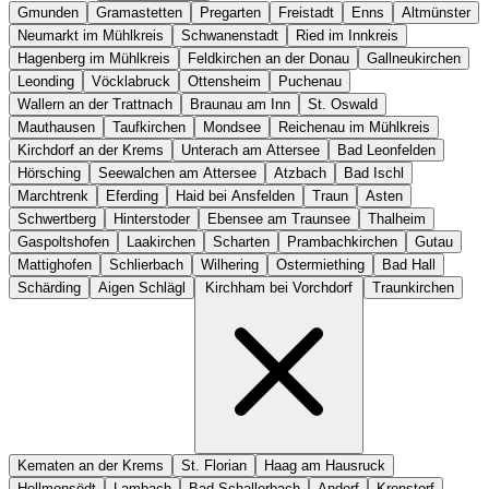
Gmunden
Gramastetten
Pregarten
Freistadt
Enns
Altmünster
Neumarkt im Mühlkreis
Schwanenstadt
Ried im Innkreis
Hagenberg im Mühlkreis
Feldkirchen an der Donau
Gallneukirchen
Leonding
Vöcklabruck
Ottensheim
Puchenau
Wallern an der Trattnach
Braunau am Inn
St. Oswald
Mauthausen
Taufkirchen
Mondsee
Reichenau im Mühlkreis
Kirchdorf an der Krems
Unterach am Attersee
Bad Leonfelden
Hörsching
Seewalchen am Attersee
Atzbach
Bad Ischl
Marchtrenk
Eferding
Haid bei Ansfelden
Traun
Asten
Schwertberg
Hinterstoder
Ebensee am Traunsee
Thalheim
Gaspoltshofen
Laakirchen
Scharten
Prambachkirchen
Gutau
Mattighofen
Schlierbach
Wilhering
Ostermiething
Bad Hall
Schärding
Aigen Schlägl
Kirchham bei Vorchdorf
Traunkirchen
Kematen an der Krems
St. Florian
Haag am Hausruck
Hellmonsödt
Lambach
Bad Schallerbach
Andorf
Kronstorf