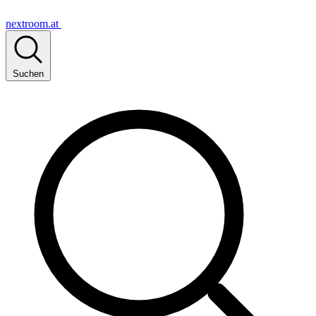
nextroom.at
Suchen