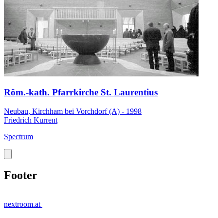
Röm.-kath. Pfarrkirche St. Laurentius
Neubau, Kirchham bei Vorchdorf (A) - 1998
Friedrich Kurrent
Spectrum
Footer
nextroom.at