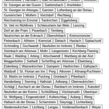
St. Georgen an der Gusen
Sarleinsbach
Ansfelden
St. Georgen im Attergau
Garsten
Luftenberg an der Donau
Gunskirchen
Wolfern
Vorchdorf
Rechberg
Reichraming im Ennstal
Taiskirchen
Eggelsberg
St. Veit im Mühlkreis
Schleissheim bei Wels
Lenzing
Dorf an der Pram
Peuerbach
Ternberg
Neukirchen an der Enknach
Oberrohrbach
Kremsmünster
Pettenbach
Altheim
Kremstal
Dietach
Haslach
Sipbachzell
Schmiding
Gschwandt
Neuhofen im Innkreis
Riedau
Steinbach am Attersee
Molln
Langenstein
Kirchberg-Thening
Raab
Walding
Arbing
Altschwendt
Wartberg ob der Aist
Meggenhofen
Sattledt
Schörfling am Attersee
Ebelsberg
Eidenberg
Waizenkirchen
Gampern
Hartkirchen
Gallspach
Waldzell
St. Florian am Inn
Perg
Alkoven
Attnang-Puchheim
St. Martin im Innkreis
Pucking
Grünbach
Piberbach
Handenberg
Sierning
Hallstatt
Adlwang
Oberneukirchen
Schlägl
Aschach an der Donau
Rainbach im Innkreis
Katsdorf
Neuhofen an der Krems
Schlüßlberg
Vöcklamarkt
Obertraun
St. Wolfgang
Engerwitzdorf
Kollerschlag
Auberg
Weng
Haibach ob der Donau
Scharnstein
Steyregg
Lichtenberg
Niederneukirchen
Litzlberg
Lengau
Vorderweißenbach
Weyer