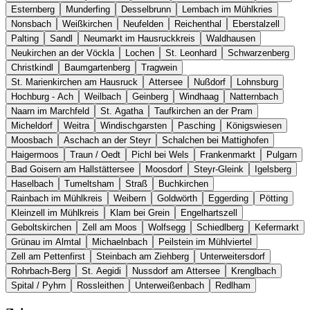
Esternberg
Munderfing
Desselbrunn
Lembach im Mühlkries
Nonsbach
Weißkirchen
Neufelden
Reichenthal
Eberstalzell
Palting
Sandl
Neumarkt im Hausruckkreis
Waldhausen
Neukirchen an der Vöckla
Lochen
St. Leonhard
Schwarzenberg
Christkindl
Baumgartenberg
Tragwein
St. Marienkirchen am Hausruck
Attersee
Nußdorf
Lohnsburg
Hochburg - Ach
Weilbach
Geinberg
Windhaag
Natternbach
Naarn im Marchfeld
St. Agatha
Taufkirchen an der Pram
Micheldorf
Weitra
Windischgarsten
Pasching
Königswiesen
Moosbach
Aschach an der Steyr
Schalchen bei Mattighofen
Haigermoos
Traun / Oedt
Pichl bei Wels
Frankenmarkt
Pulgarn
Bad Goisern am Hallstättersee
Moosdorf
Steyr-Gleink
Igelsberg
Haselbach
Tumeltsham
Straß
Buchkirchen
Rainbach im Mühlkreis
Weibern
Goldwörth
Eggerding
Pötting
Kleinzell im Mühlkreis
Klam bei Grein
Engelhartszell
Geboltskirchen
Zell am Moos
Wolfsegg
Schiedlberg
Kefermarkt
Grünau im Almtal
Michaelnbach
Peilstein im Mühlviertel
Zell am Pettenfirst
Steinbach am Ziehberg
Unterweitersdorf
Rohrbach-Berg
St. Aegidi
Nussdorf am Attersee
Krenglbach
Spital / Pyhrn
Rossleithen
Unterweißenbach
Redlham