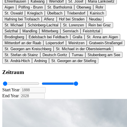
Ehrenhausen
Kalwang
Werndorf
St. Josef
Maria Lankowitz
Aigen
Pölfing - Brunn
St. Bartholomä
Oberweg
Rohr
St. Oswald
Krieglach
Übelbach
Triebendorf
Kainisch
Hafning bei Trofaiach
Aflenz
Hof bei Straden
Neudau
St. Michael
Schönberg-Lachtal
St. Lorenzen
Rein bei Graz
Selzthal
Mandling
Mitterberg
Semriach
Feistritztal
Brodingberg
Edelsbach bei Feldbach
Gralla
St. Anna am Aigen
Mitterdorf an der Raab
Loipersdorf
Weinitzen
Gratwein-Straßengel
St. Georgen am Kreischberg
St. Michael in der Obersteiermark
St. Stefan ob Stainz
Deutsch Goritz
Turnau
Stubenberg am See
St. Andrä-Höch
Ardning
St. Georgen an der Stiefing
Zeitraum
Start Year
End Year