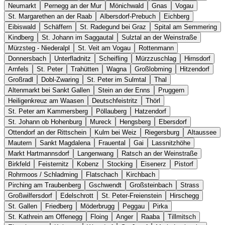
Neumarkt
Pernegg an der Mur
Mönichwald
Gnas
Vogau
St. Margarethen an der Raab
Albersdorf-Prebuch
Eichberg
Eibiswald
Schäffern
St. Radegund bei Graz
Spital am Semmering
Kindberg
St. Johann im Saggautal
Sulztal an der Weinstraße
Mürzsteg - Niederalpl
St. Veit am Vogau
Rottenmann
Donnersbach
Unterfladnitz
Scheifling
Mürzzuschlag
Hirnsdorf
Arnfels
St. Peter
Trahütten
Wagna
Großlobming
Hitzendorf
Großradl
Dobl-Zwaring
St. Peter im Sulmtal
Thal
Altenmarkt bei Sankt Gallen
Stein an der Enns
Pruggern
Heiligenkreuz am Waasen
Deutschfeistritz
Thörl
St. Peter am Kammersberg
Pöllauberg
Hatzendorf
St. Johann ob Hohenburg
Mureck
Hengsberg
Ebersdorf
Ottendorf an der Rittschein
Kulm bei Weiz
Riegersburg
Altaussee
Mautern
Sankt Magdalena
Frauental
Gai
Lassnitzhöhe
Markt Hartmannsdorf
Langenwang
Ratsch an der Weinstraße
Birkfeld
Feisternitz
Kobenz
Stocking
Eisenerz
Pistorf
Rohrmoos / Schladming
Flatschach
Kirchbach
Pirching am Traubenberg
Gschwendt
Großsteinbach
Strass
Großwilfersdorf
Edelschrott
St. Peter-Freienstein
Hirschegg
St. Gallen
Friedberg
Möderbrugg
Peggau
Pirka
St. Kathrein am Offenegg
Floing
Anger
Raaba
Tillmitsch