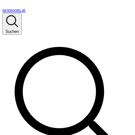
nextroom.at
Suchen