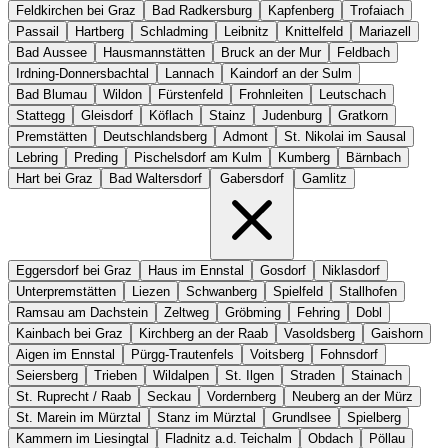
Feldkirchen bei Graz
Bad Radkersburg
Kapfenberg
Trofaiach
Passail
Hartberg
Schladming
Leibnitz
Knittelfeld
Mariazell
Bad Aussee
Hausmannstätten
Bruck an der Mur
Feldbach
Irdning-Donnersbachtal
Lannach
Kaindorf an der Sulm
Bad Blumau
Wildon
Fürstenfeld
Frohnleiten
Leutschach
Stattegg
Gleisdorf
Köflach
Stainz
Judenburg
Gratkorn
Premstätten
Deutschlandsberg
Admont
St. Nikolai im Sausal
Lebring
Preding
Pischelsdorf am Kulm
Kumberg
Bärnbach
Hart bei Graz
Bad Waltersdorf
Gabersdorf
Gamlitz
Eggersdorf bei Graz
Haus im Ennstal
Gosdorf
Niklasdorf
Unterpremstätten
Liezen
Schwanberg
Spielfeld
Stallhofen
Ramsau am Dachstein
Zeltweg
Gröbming
Fehring
Dobl
Kainbach bei Graz
Kirchberg an der Raab
Vasoldsberg
Gaishorn
Aigen im Ennstal
Pürgg-Trautenfels
Voitsberg
Fohnsdorf
Seiersberg
Trieben
Wildalpen
St. Ilgen
Straden
Stainach
St. Ruprecht / Raab
Seckau
Vordernberg
Neuberg an der Mürz
St. Marein im Mürztal
Stanz im Mürztal
Grundlsee
Spielberg
Kammern im Liesingtal
Fladnitz a.d. Teichalm
Obdach
Pöllau