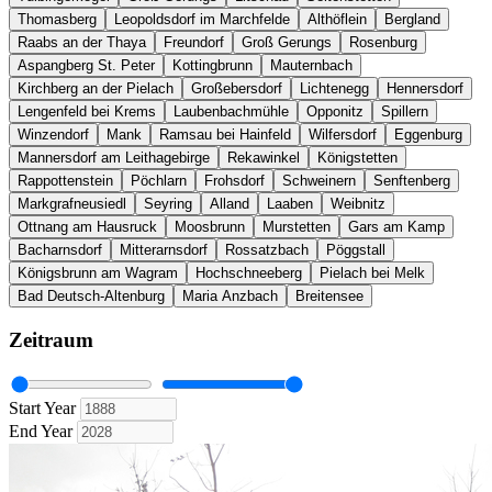
Thomasberg
Leopoldsdorf im Marchfelde
Althöflein
Bergland
Raabs an der Thaya
Freundorf
Groß Gerungs
Rosenburg
Aspangberg St. Peter
Kottingbrunn
Mauternbach
Kirchberg an der Pielach
Großebersdorf
Lichtenegg
Hennersdorf
Lengenfeld bei Krems
Laubenbachmühle
Opponitz
Spillern
Winzendorf
Mank
Ramsau bei Hainfeld
Wilfersdorf
Eggenburg
Mannersdorf am Leithagebirge
Rekawinkel
Königstetten
Rappottenstein
Pöchlarn
Frohsdorf
Schweinern
Senftenberg
Markgrafneusiedl
Seyring
Alland
Laaben
Weibnitz
Ottnang am Hausruck
Moosbrunn
Murstetten
Gars am Kamp
Bacharnsdorf
Mitterarnsdorf
Rossatzbach
Pöggstall
Königsbrunn am Wagram
Hochschneeberg
Pielach bei Melk
Bad Deutsch-Altenburg
Maria Anzbach
Breitensee
Zeitraum
Start Year
End Year