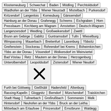
Klosterneuburg
Schwechat
Baden
Mödling
Perchtoldsdorf
Waidhofen an der Ybbs
Wiener Neustadt
Mistelbach
Purkersdorf
Kritzendorf
Langenlois
Korneuburg
Gänserndorf
Hainburg an der Donau
Grafenegg
Schrems
Eichgraben
Horn
Pressbaum
Kirchberg am Wagram
Amstetten
Deutsch-Wagram
Langenzersdorf
Weidling
Großweikersdorf
Zwettl
Brunn am Gebirge
Gablitz
Guntramsdorf
Tulln
Wieselburg
Wimpassing
Mauerbach
Breitenfurt
Laxenburg
Ybbsitz
Greifenstein
Stockerau
Rohrendorf bei Krems
Böheimkirchen
Ybbs an der Donau
Vösendorf
Wolkersdorf im Weinviertel
Bad Vöslau
Retz
Mautern an der Donau
Herzogenburg
Unterolberndorf
Leopoldsdorf
Zistersdorf
Wiener Neudorf
Furth bei Göttweig
Gießhübl
Hadersfeld
Altenburg
Rassing-Kapelln
Gloggnitz
Berndorf
Münchendorf
Traiskirchen
Stadt Haag
Tullnerbach
Großrußbach
Sommerein
Melk
Hintersdorf
Neuhofen an der Ybbs
Bruck an der Leitha
Mitterbach am Erlaufsee
Prinzersdorf
Ernstbrunn
Waldegg