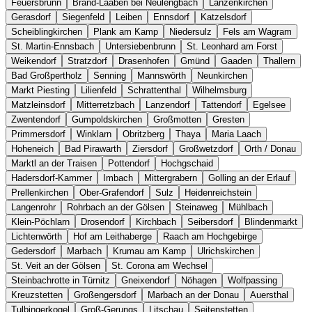
Feuersbrunn
Brand-Laaben bei Neulengbach
Lanzenkirchen
Gerasdorf
Siegenfeld
Leiben
Ennsdorf‎
Katzelsdorf
Scheiblingkirchen
Plank am Kamp
Niedersulz
Fels am Wagram
St. Martin-Ennsbach
Untersiebenbrunn
St. Leonhard am Forst
Weikendorf
Stratzdorf
Drasenhofen
Gmünd
Gaaden
Thallern
Bad Großpertholz
Senning
Mannswörth
Neunkirchen
Markt Piesting
Lilienfeld
Schrattenthal
Wilhelmsburg
Matzleinsdorf
Mitterretzbach
Lanzendorf
Tattendorf
Egelsee
Zwentendorf
Gumpoldskirchen
Großmotten
Gresten
Primmersdorf
Winklarn
Obritzberg
Thaya
Maria Laach
Hoheneich
Bad Pirawarth
Ziersdorf
Großwetzdorf
Orth / Donau
Marktl an der Traisen
Pottendorf
Hochgschaid
Hadersdorf-Kammer
Imbach
Mittergrabern
Golling an der Erlauf
Prellenkirchen
Ober-Grafendorf
Sulz
Heidenreichstein
Langenrohr
Rohrbach an der Gölsen
Steinaweg
Mühlbach
Klein-Pöchlarn
Drosendorf
Kirchbach
Seibersdorf
Blindenmarkt
Lichtenwörth
Hof am Leithaberge
Raach am Hochgebirge
Gedersdorf
Marbach
Krumau am Kamp
Ulrichskirchen
St. Veit an der Gölsen
St. Corona am Wechsel
Steinbachrotte in Türnitz
Gneixendorf
Nöhagen
Wolfpassing
Kreuzstetten
Großengersdorf
Marbach an der Donau
Auersthal
Tulbingerkogel
Groß-Gerungs
Litschau
Seitenstetten