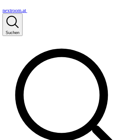
nextroom.at
Suchen