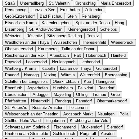
Straß
Unterradlberg
St. Valentin
Kirchschlag
Maria Enzersdorf
Persenbeug
Lunz am See
Ernsthofen
Zellerndorf
Groß-Enzersdorf
Bad Fischau
Stein
Reinsberg
Etsdorf am Kamp
Kaltenleutgeben
Spitz an der Donau
Haag
Bisamberg
St. Andrä-Wördern
Kleinengersdorf
Scheibbs
Weinzierl
Röschitz
Sitzenberg-Reidling
Ternitz
Waidhofen an der Thaya
Wulzeshofen
Theresienfeld
Wienerbruck
Oberwaltersdorf
Kaumberg
Tulln an der Donau
Reichenau an der Rax
Arbesbach
Palt
Höbenbach
Hainfeld
Poysdorf
Leobersdorf
Neulengbach
Leobendorf
Wartberg / Krems
Kapelln
Laa an der Thaya
Guntersdorf
Paudorf
Hardegg
Nitzing
Würmla
Weitersfeld
Ebergassing
Schiltern bei Langenlois
Oberkirchbach
Küb
Haringsee
Ebenfurth
Asperhofen
Hundsheim
Felixdorf
Raasdorf
Ebreichsdorf
Ardagger
Mayerling
Öhling
Trumau
Grub
Pfaffstätten
Hinterbrühl
Randegg
Fahndorf
Obermarkersdorf
St. Peter/Au
Rossatz-Arnsdorf
Hollabrunn
Weissenbach an der Triesting
Aggsbach Markt
Neuaigen
Pölla
Stollhof-Hohe Wand
Engabrunn
Kirchberg an der Wild
Schwarzau am Steinfeld
Fischamend
Muckendorf
Sierndorf
Breitenau am Steinfelde
Schleinbach
Purgstall
Absdorf