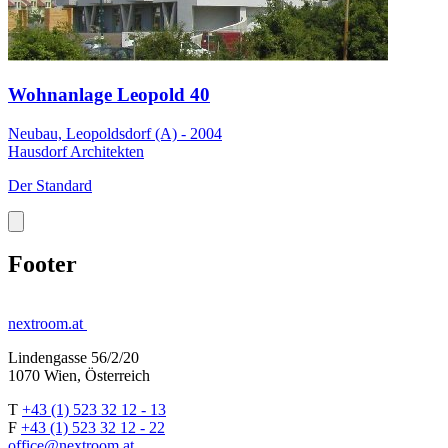
Wohnanlage Leopold 40
Neubau, Leopoldsdorf (A) - 2004
Hausdorf Architekten
Der Standard
Footer
nextroom.at
Lindengasse 56/2/20
1070 Wien, Österreich
T
+43 (1) 523 32 12 - 13
F
+43 (1) 523 32 12 - 22
office@nextroom.at