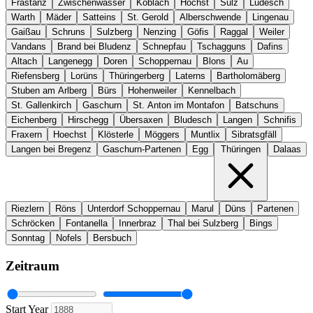
Frastanz
Zwischenwasser
Koblach
Höchst
Sulz
Ludesch
Warth
Mäder
Satteins
St. Gerold
Alberschwende
Lingenau
Gaißau
Schruns
Sulzberg
Nenzing
Göfis
Raggal
Weiler
Vandans
Brand bei Bludenz
Schnepfau
Tschagguns
Dafins
Altach
Langenegg
Doren
Schoppernau
Blons
Au
Riefensberg
Lorüns
Thüringerberg
Laterns
Bartholomäberg
Stuben am Arlberg
Bürs
Hohenweiler
Kennelbach
St. Gallenkirch
Gaschurn
St. Anton im Montafon
Batschuns
Eichenberg
Hirschegg
Übersaxen
Bludesch
Langen
Schnifis
Fraxern
Hoechst
Klösterle
Möggers
Muntlix
Sibratsgfäll
Langen bei Bregenz
Gaschurn-Partenen
Egg
Thüringen
Dalaas
Riezlern
Röns
Unterdorf Schoppernau
Marul
Düns
Partenen
Schröcken
Fontanella
Innerbraz
Thal bei Sulzberg
Bings
Sonntag
Nofels
Bersbuch
Zeitraum
Start Year