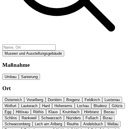
Museen und Ausstellungsgebäude
Maßnahme
Umbau
Sanierung
Ort
Österreich
Vorarlberg
Dornbirn
Bregenz
Feldkirch
Lustenau
Wolfurt
Lauterach
Hard
Hohenems
Lochau
Bludenz
Götzis
Egg
Hittisau
Röthis
Klaus
Krumbach
Hörbranz
Bezau
Schlins
Rankweil
Schwarzach
Nüziders
Fußach
Bizau
Schwarzenberg
Lech am Arlberg
Reuthe
Andelsbuch
Mellau