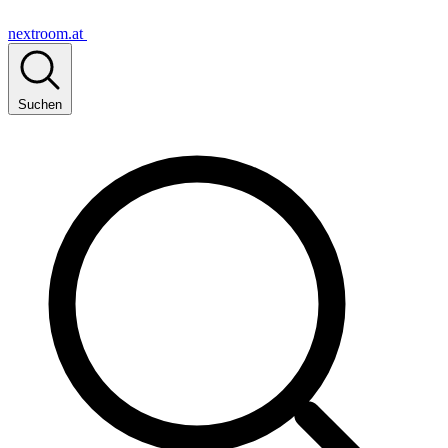
nextroom.at
Suchen