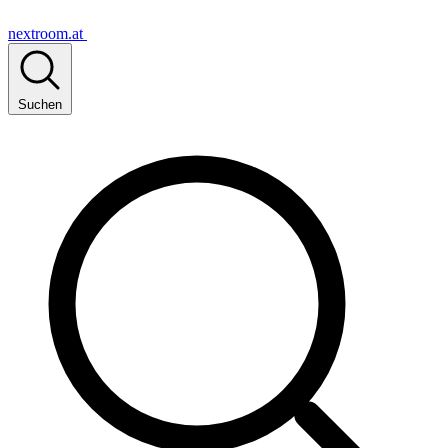
nextroom.at
Suchen