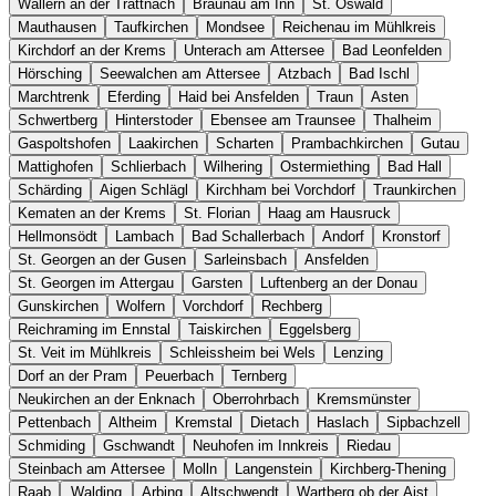
Wallern an der Trattnach
Braunau am Inn
St. Oswald
Mauthausen
Taufkirchen
Mondsee
Reichenau im Mühlkreis
Kirchdorf an der Krems
Unterach am Attersee
Bad Leonfelden
Hörsching
Seewalchen am Attersee
Atzbach
Bad Ischl
Marchtrenk
Eferding
Haid bei Ansfelden
Traun
Asten
Schwertberg
Hinterstoder
Ebensee am Traunsee
Thalheim
Gaspoltshofen
Laakirchen
Scharten
Prambachkirchen
Gutau
Mattighofen
Schlierbach
Wilhering
Ostermiething
Bad Hall
Schärding
Aigen Schlägl
Kirchham bei Vorchdorf
Traunkirchen
Kematen an der Krems
St. Florian
Haag am Hausruck
Hellmonsödt
Lambach
Bad Schallerbach
Andorf
Kronstorf
St. Georgen an der Gusen
Sarleinsbach
Ansfelden
St. Georgen im Attergau
Garsten
Luftenberg an der Donau
Gunskirchen
Wolfern
Vorchdorf
Rechberg
Reichraming im Ennstal
Taiskirchen
Eggelsberg
St. Veit im Mühlkreis
Schleissheim bei Wels
Lenzing
Dorf an der Pram
Peuerbach
Ternberg
Neukirchen an der Enknach
Oberrohrbach
Kremsmünster
Pettenbach
Altheim
Kremstal
Dietach
Haslach
Sipbachzell
Schmiding
Gschwandt
Neuhofen im Innkreis
Riedau
Steinbach am Attersee
Molln
Langenstein
Kirchberg-Thening
Raab
Walding
Arbing
Altschwendt
Wartberg ob der Aist