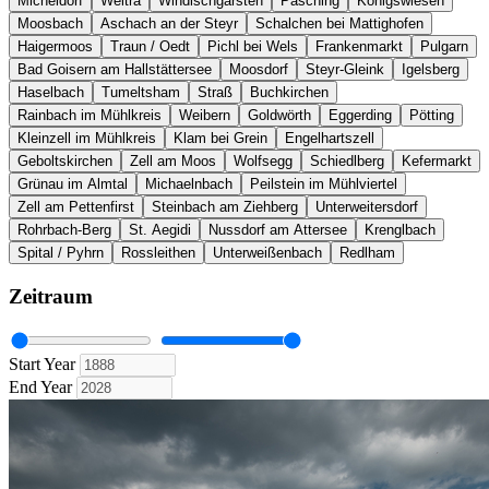
Micheldorf
Weitra
Windischgarsten
Pasching
Königswiesen
Moosbach
Aschach an der Steyr
Schalchen bei Mattighofen
Haigermoos
Traun / Oedt
Pichl bei Wels
Frankenmarkt
Pulgarn
Bad Goisern am Hallstättersee
Moosdorf
Steyr-Gleink
Igelsberg
Haselbach
Tumeltsham
Straß
Buchkirchen
Rainbach im Mühlkreis
Weibern
Goldwörth
Eggerding
Pötting
Kleinzell im Mühlkreis
Klam bei Grein
Engelhartszell
Geboltskirchen
Zell am Moos
Wolfsegg
Schiedlberg
Kefermarkt
Grünau im Almtal
Michaelnbach
Peilstein im Mühlviertel
Zell am Pettenfirst
Steinbach am Ziehberg
Unterweitersdorf
Rohrbach-Berg
St. Aegidi
Nussdorf am Attersee
Krenglbach
Spital / Pyhrn
Rossleithen
Unterweißenbach
Redlham
Zeitraum
Start Year
End Year