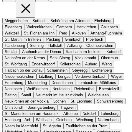
Meggenhofen
Sattledt
Schörfling am Attersee
Ebelsberg
Eidenberg
Waizenkirchen
Gampern
Hartkirchen
Gallspach
Waldzell
St. Florian am Inn
Perg
Alkoven
Attnang-Puchheim
St. Martin im Innkreis
Pucking
Grünbach
Piberbach
Handenberg
Sierning
Hallstatt
Adlwang
Oberneukirchen
Schlägl
Aschach an der Donau
Rainbach im Innkreis
Katsdorf
Neuhofen an der Krems
Schlüßlberg
Vöcklamarkt
Obertraun
St. Wolfgang
Engerwitzdorf
Kollerschlag
Auberg
Weng
Haibach ob der Donau
Scharnstein
Steyregg
Lichtenberg
Niederneukirchen
Litzlberg
Lengau
Vorderweißenbach
Weyer
Esternberg
Munderfing
Desselbrunn
Lembach im Mühlkries
Nonsbach
Weißkirchen
Neufelden
Reichenthal
Eberstalzell
Palting
Sandl
Neumarkt im Hausruckkreis
Waldhausen
Neukirchen an der Vöckla
Lochen
St. Leonhard
Schwarzenberg
Christkindl
Baumgartenberg
Tragwein
St. Marienkirchen am Hausruck
Attersee
Nußdorf
Lohnsburg
Hochburg - Ach
Weilbach
Geinberg
Windhaag
Natternbach
Naarn im Marchfeld
St. Agatha
Taufkirchen an der Pram